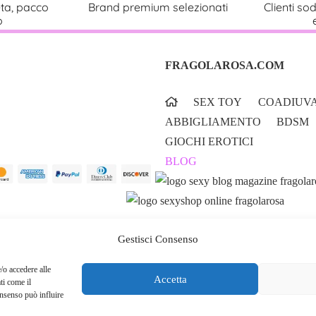
eta, pacco
Brand premium selezionati
Clienti sod
o
FRAGOLAROSA.COM
SEX TOY
COADIUVA
ABBIGLIAMENTO
BDSM
GIOCHI EROTICI
BLOG
Gestisci Consenso
/o accedere alle
Accetta
ti come il
onsenso può influire