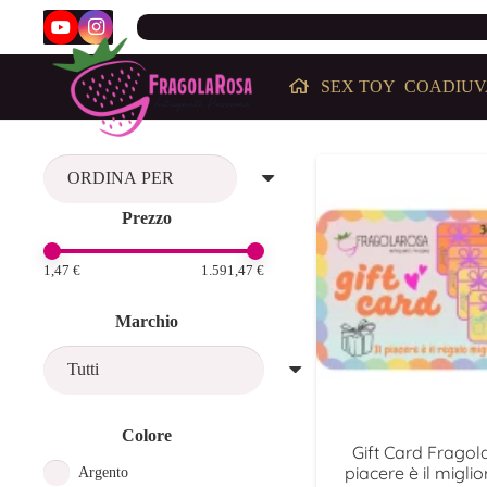
SEX TOY
COADIUV
Prezzo
1,47 €
1.591,47 €
Marchio
Colore
Gift Card Fragola
piacere è il migli
Argento