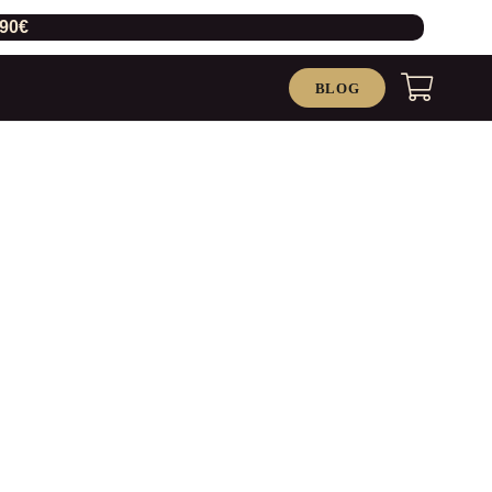
,90€
BLOG