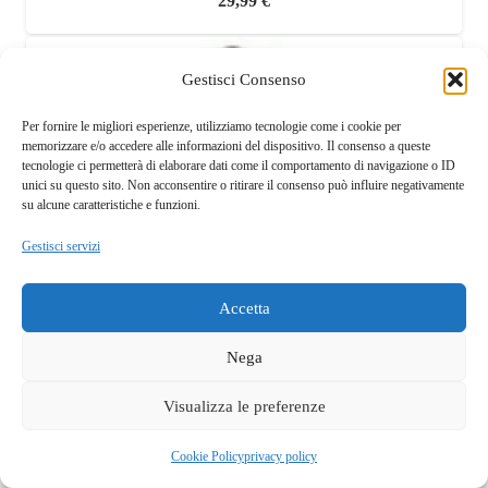
29,99
€
Gestisci Consenso
Per fornire le migliori esperienze, utilizziamo tecnologie come i cookie per
memorizzare e/o accedere alle informazioni del dispositivo. Il consenso a queste
tecnologie ci permetterà di elaborare dati come il comportamento di navigazione o ID
unici su questo sito. Non acconsentire o ritirare il consenso può influire negativamente
su alcune caratteristiche e funzioni.
Gestisci servizi
Accetta
Nega
Visualizza le preferenze
Questo sito fa uso di cookie tecnici e a scopo pubblicitario.
Accettando dichiari di aver preso visione della privacy policy e
OK
Cookie Policy
privacy policy
di acconsentirne l'utilizzo.
privacy policy