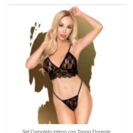
prezzo
prezzo
originale
attuale
era:
è:
50,30 €.
44,90 €.
Set Completo intimo con Tanga Floreale