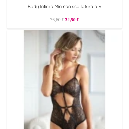
Body Intimo Mia con scollatura a V
Il
Il
36,60
€
32,50
€
prezzo
prezzo
originale
attuale
era:
è:
36,60 €.
32,50 €.