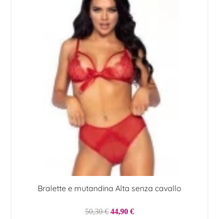
era:
è:
32,99 €.
28,90 €.
Bralette e mutandina Alta senza cavallo
Il
Il
50,30
€
44,90
€