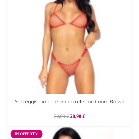
Set reggiseno perizoma a rete con Cuore Rosso
Il
Il
32,99
€
28,90
€
prezzo
prezzo
originale
attuale
IN OFFERTA!