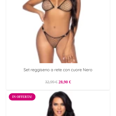
Set reggiseno a rete con cuore Nero
Il
Il
32,99
€
28,90
€
prezzo
prezzo
originale
attuale
IN OFFERTA!
era:
è:
32,99 €.
28,90 €.