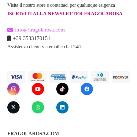
Visita il nostro store e contattaci per qualunque esigenza
tutto il giorno.
ISCRIVITI ALLA NEWSLETTER FRAGOLAROSA
Scopri il fascino del Reggiseno
info@fragolarosa.com
Sensuale Belovya – Acquistalo
+39 3533170151
ora!
Assistenza clienti via email e chat 24/7
FRAGOLAROSA.COM