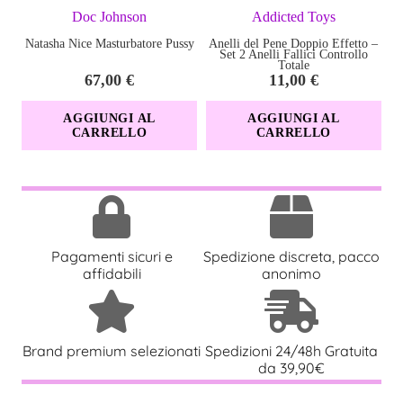
Caratteristiche del
Doc Johnson
Addicted Toys
Natasha Nice Masturbatore Pussy
Anelli del Pene Doppio Effetto –
Reggiseno Sensuale
Set 2 Anelli Fallici Controllo
Totale
67,00
€
11,00
€
Belovya
AGGIUNGI AL
AGGIUNGI AL
CARRELLO
CARRELLO
✔
Taglia M/L
– Ideale per un look perfetto e confortevole.
✔
Bretelle larghe impreziosite da dettagli in metallo
–
Design raffinato e femminile.
✔
Spalline regolabili
– Adattabilità e sostegno ottimali.
✔
Coppe con ferretto
– Effetto modellante per un décolleté
Pagamenti sicuri e
Spedizione discreta, pacco
affidabili
anonimo
mozzafiato.
✔
Decorazione centrale luminosa
– Un tocco sofisticato e
seducente.
✔
Fascia leggermente allungata
– Per un effetto armonioso
Brand premium selezionati
Spedizioni 24/48h Gratuita
da 39,90€
sulla silhouette.
✔
Tessuti morbidi e piacevoli al tatto
– Comfort che dura