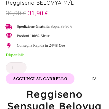
Reggiseno BELOVYA M/L
Il
Il
36,90
€
31,90
€
prezzo
prezzo
originale
attuale
Spedizione Gratuita
Sopra 39,90 €
era:
è:
Prodotti
100% Sicuri
36,90 €.
31,90 €.
Consegna Rapida in
24/48 Ore
Disponibile
Reggiseno
BELOVYA
AGGIUNGI AL CARRELLO
M/L
quantità
Reggiseno
Sensuale Belovya