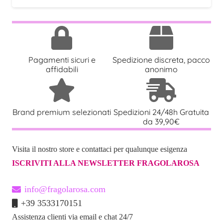
prezzo
prezzo
originale
attuale
era:
è:
42,50 €.
32,50 €.
Pagamenti sicuri e
Spedizione discreta, pacco
affidabili
anonimo
Brand premium selezionati
Spedizioni 24/48h Gratuita
da 39,90€
Visita il nostro store e contattaci per qualunque esigenza
ISCRIVITI ALLA NEWSLETTER FRAGOLAROSA
info@fragolarosa.com
+39 3533170151
Assistenza clienti via email e chat 24/7