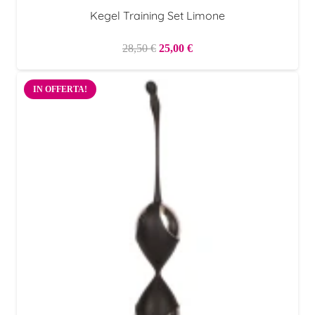
Kegel Training Set Limone
Il
Il
28,50
€
25,00
€
prezzo
prezzo
originale
attuale
IN OFFERTA!
era:
è:
28,50 €.
25,00 €.