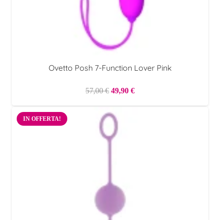
Ovetto Posh 7-Function Lover Pink
Il
Il
57,00
€
49,90
€
prezzo
prezzo
originale
attuale
IN OFFERTA!
era:
è:
57,00 €.
49,90 €.