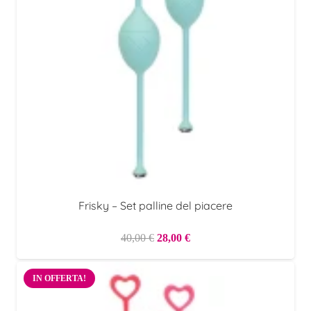
Frisky – Set palline del piacere
Il
Il
40,00
€
28,00
€
prezzo
prezzo
originale
attuale
IN OFFERTA!
era:
è: