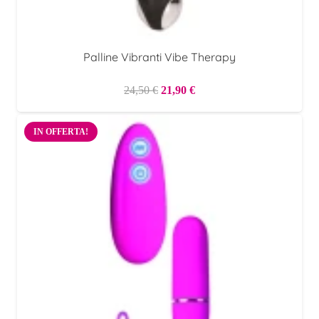
Palline Vibranti Vibe Therapy
Il
Il
24,50
€
21,90
€
prezzo
prezzo
originale
attuale
IN OFFERTA!
era:
è:
24,50 €.
21,90 €.