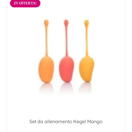
originale
attuale
IN OFFERTA!
era:
è:
27,50 €.
25,00 €.
Set da allenamento Kegel Mango