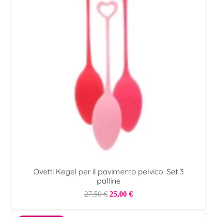
40,00 €.
28,00 €.
Ovetti Kegel per il pavimento pelvico. Set 3
palline
Il
Il
27,50
€
25,00
€
prezzo
prezzo