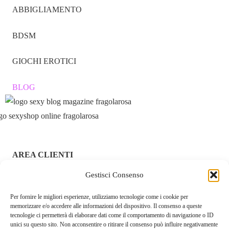
ABBIGLIAMENTO
BDSM
GIOCHI EROTICI
BLOG
AREA CLIENTI
Gestisci Consenso
ACCEDI / REGISTRATI
Per fornire le migliori esperienze, utilizziamo tecnologie come i cookie per
CHI SIAMO – FRAGOLAROSA | SEXY SHOP ONLINE
memorizzare e/o accedere alle informazioni del dispositivo. Il consenso a queste
ITALIANO SICURO E DISCRETO
tecnologie ci permetterà di elaborare dati come il comportamento di navigazione o ID
unici su questo sito. Non acconsentire o ritirare il consenso può influire negativamente