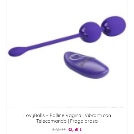
LovyBalls – Palline Vaginali Vibranti con
Telecomando | Fragolarosa
Il
Il
42,50
€
32,50
€