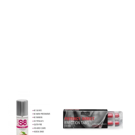
ione
e di un
telecomando wireless
, offrono una stimolazione
inforza i muscoli del pavimento pelvico, migliora la circolazione
bili.
deale per chi vuole riscoprire la propria femminilità con un tocco
che principali
ione
– da onde delicate a pulsazioni intense
s
– controllo remoto per giochi di coppia o uso individuale
emium
– ipoallergenico, setoso e sicuro per il corpo