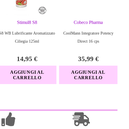
:
ricaricabile USB + batteria AAA (inclusa)
per un piacere che resta segreto
Stimul8 S8
Cobeco Pharma
anche per l’uso sotto la doccia
S8 WB Lubrificante Aromatizzato
CoolMann Integratore Potency
le due sfere si adattano perfettamente all’anatomia femminile
Ciliegia 125ml
Direct 16 cps
ai le LovyBalls
14,95
€
35,99
€
AGGIUNGI AL
AGGIUNGI AL
li: le
LovyBalls
sono un invito a esplorare la sensualità interiore,
CARRELLO
CARRELLO
odere di un piacere naturale e consapevole.
rna che stimola, allena e risveglia il piacere.
vico
dopo la gravidanza o per migliorare la tonicità vaginale