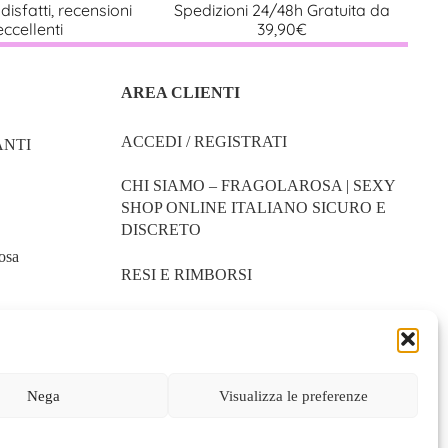
disfatti, recensioni
Spedizioni 24/48h Gratuita da
eccellenti
39,90€
azie a una migliore sensibilità
asciando che sia lui o lei a controllare il telecomando
AREA CLIENTI
ACCEDI / REGISTRATI
NTI
e
CHI SIAMO – FRAGOLAROSA | SEXY
SHOP ONLINE ITALIANO SICURO E
cante a base d’acqua
per agevolare l’inserimento.
DISCRETO
alline, lasciando il cordino all’esterno per un’estrazione facile.
RESI E RIMBORSI
egli l’intensità dal telecomando.
COOKIE POLICY
 l’allenamento quotidiano o nei momenti di relax.
 detergente delicato per sex toy e asciuga bene.
PRIVACY POLICY
Nega
Visualizza le preferenze
SPEDIZIONI
nici