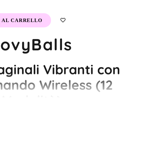
 AL CARRELLO
ovyBalls
aginali Vibranti con
ando Wireless (12
Modalità)
cere. Vibra di benessere.
inali perfette per unire
piacere, salute e sensualità
in un unico