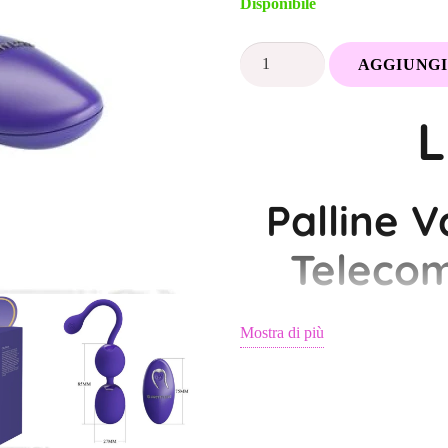
Disponibile
LovyBalls
AGGIUNGI
–
Palline
L
Vaginali
Vibranti
con
Palline V
Telecomando
|
Telecom
Fragolarosa
quantità
Mostra di più
Allenati al pia
Le
LovyBalls
sono le palline vag