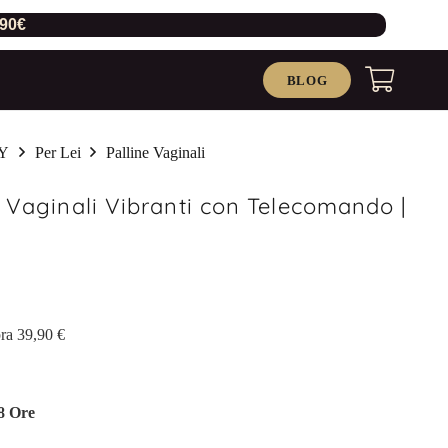
,90€
BLOG
Y
Per Lei
Palline Vaginali
e Vaginali Vibranti con Telecomando |
ezzo
uale
ra 39,90 €
,50 €.
8 Ore