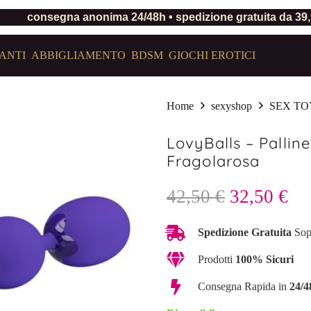
consegna anonima 24/48h • spedizione gratuita da 39
ANTI
ABBIGLIAMENTO
BDSM
GIOCHI EROTICI
Home
sexyshop
SEX TO
LovyBalls – Pallin
Fragolarosa
Il
Il
42,50
€
32,50
€
prezzo
pr
originale
att
Spedizione Gratuita
Sop
era:
è:
Prodotti
100% Sicuri
42,50 €.
32
Consegna Rapida in
24/4