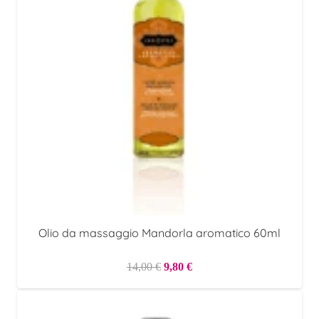
Olio da massaggio Mandorla aromatico 60ml
Il
Il
14,00
€
9,80
€
prezzo
prezzo
originale
attuale