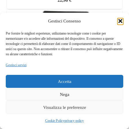
22,90
€
Gestisci Consenso
Per fornire le migliori esperienze, utilizziamo tecnologie come i cookie per
memorizzare e/o accedere alle informazioni del dispositivo. Il consenso a queste
tecnologie ci permetterà di elaborare dati come il comportamento di navigazione o ID
unici su questo sito. Non acconsentire o ritirare il consenso può influire negativamente
su alcune caratteristiche e funzioni.
Gestisci servizi
Accetta
Nega
Visualizza le preferenze
Questo sito fa uso di cookie tecnici e a scopo pubblicitario.
Accettando dichiari di aver preso visione della privacy policy e
OK
Cookie Policy
privacy policy
di acconsentirne l'utilizzo.
privacy policy