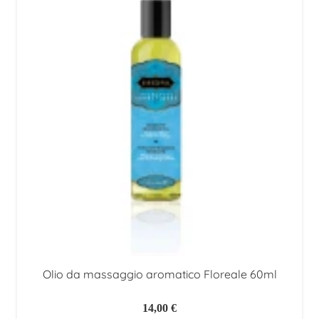
era:
è:
14,00 €.
9,80 €.
Olio da massaggio aromatico Floreale 60ml
14,00
€