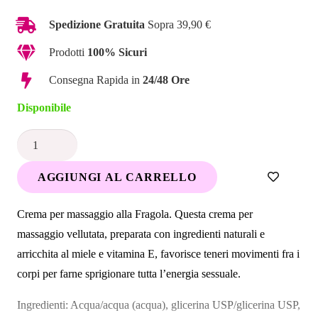
Spedizione Gratuita
Sopra 39,90 €
Prodotti
100% Sicuri
Consegna Rapida in
24/48 Ore
Disponibile
Crema
Massaggio
AGGIUNGI AL CARRELLO
Fragola
Baciabile
Crema per massaggio alla Fragola. Questa crema per
200ml
massaggio vellutata, preparata con ingredienti naturali e
quantità
arricchita al miele e vitamina E, favorisce teneri movimenti fra i
corpi per farne sprigionare tutta l’energia sessuale.
Ingredienti: Acqua/acqua (acqua), glicerina USP/glicerina USP,