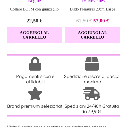
Begme
NS Novelties
Collare BDSM con guinzaglio
Dildo Pleasures 20cm Large
Il
Il
22,50
€
61,50
€
57,00
€
prezzo
prezzo
AGGIUNGI AL
AGGIUNGI AL
originale
attuale
CARRELLO
CARRELLO
era:
è:
61,50 €.
57,00 €.
Pagamenti sicuri e
Spedizione discreta, pacco
affidabili
anonimo
Brand premium selezionati
Spedizioni 24/48h Gratuita
da 39,90€