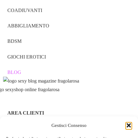
del piacere.
COADIUVANTI
Acquista Ora e Inizia il Tuo
ABBIGLIAMENTO
Allenamento Kegel Personalizzato!
BDSM
GIOCHI EROTICI
BLOG
AREA CLIENTI
Gestisci Consenso
ACCEDI / REGISTRATI