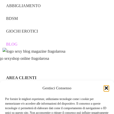
ABBIGLIAMENTO
BDSM
GIOCHI EROTICI
BLOG
AREA CLIENTI
ACCEDI / REGISTRATI
Gestisci Consenso
Per fornire le migliori esperienze, utilizziamo tecnologie come i cookie per
CHI SIAMO – FRAGOLAROSA | SEXY SHOP ONLINE
memorizzare e/o accedere alle informazioni del dispositivo. Il consenso a queste
ITALIANO SICURO E DISCRETO
tecnologie ci permetterà di elaborare dati come il comportamento di navigazione o ID
unici su questo sito. Non acconsentire o ritirare il consenso può influire negativamente