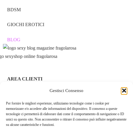
BDSM
GIOCHI EROTICI
BLOG
AREA CLIENTI
Gestisci Consenso
ACCEDI / REGISTRATI
Per fornire le migliori esperienze, utilizziamo tecnologie come i cookie per
CHI SIAMO – FRAGOLAROSA | SEXY SHOP ONLINE
memorizzare e/o accedere alle informazioni del dispositivo. Il consenso a queste
ITALIANO SICURO E DISCRETO
tecnologie ci permetterà di elaborare dati come il comportamento di navigazione o ID
unici su questo sito. Non acconsentire o ritirare il consenso può influire negativamente
RESI E RIMBORSI
su alcune caratteristiche e funzioni.