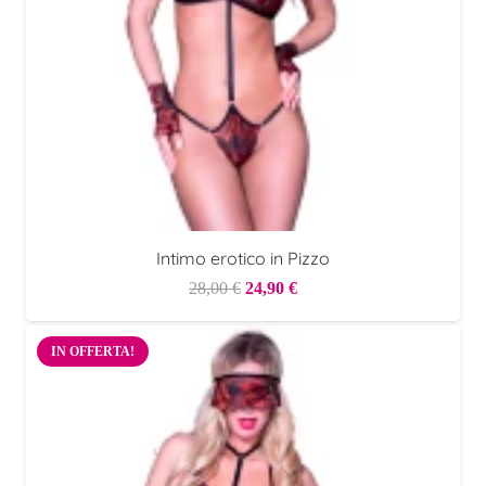
Intimo erotico in Pizzo
Il
Il
28,00
€
24,90
€
prezzo
prezzo
originale
attuale
IN OFFERTA!
era:
è:
28,00 €.
24,90 €.