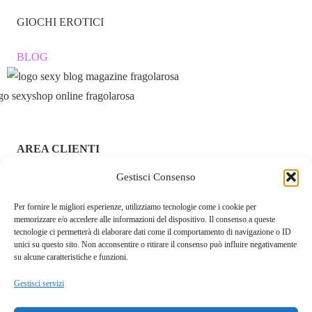
GIOCHI EROTICI
BLOG
AREA CLIENTI
ACCEDI / REGISTRATI
Gestisci Consenso
Per fornire le migliori esperienze, utilizziamo tecnologie come i cookie per
CHI SIAMO – FRAGOLAROSA | SEXY SHOP ONLINE
memorizzare e/o accedere alle informazioni del dispositivo. Il consenso a queste
ITALIANO SICURO E DISCRETO
tecnologie ci permetterà di elaborare dati come il comportamento di navigazione o ID
unici su questo sito. Non acconsentire o ritirare il consenso può influire negativamente
RESI E RIMBORSI
su alcune caratteristiche e funzioni.
Gestisci servizi
COOKIE POLICY