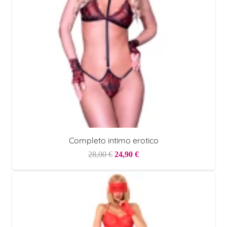
Completo intimo erotico
Il
Il
28,00
€
24,90
€
prezzo
prezzo
originale
attuale
era:
è:
28,00 €.
24,90 €.