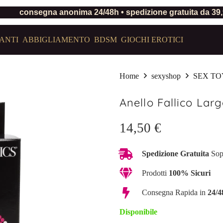
consegna anonima 24/48h • spedizione gratuita da 39
ANTI
ABBIGLIAMENTO
BDSM
GIOCHI EROTICI
Home
sexyshop
SEX TO
Anello Fallico Larg
14,50
€
Spedizione Gratuita
Sop
Prodotti
100% Sicuri
Consegna Rapida in
24/4
Disponibile