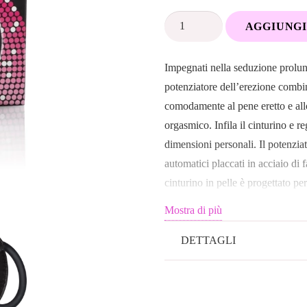
Anello
AGGIUNGI
Fallico
Large
Impegnati nella seduzione prolung
Con
potenziatore dell’erezione combin
Cinturino
comodamente al pene eretto e all
In
orgasmico. Infila il cinturino e re
Pelle
dimensioni personali. Il potenzia
quantità
automatici placcati in acciaio di f
cinturino in pelle è progettato pe
supporto perfetto e una tensione 
Mostra di più
prestazioni personali e la resiste
di qualità con questo giocattolo. I
DETTAGLI
può essere utilizzato per il diver
gioco di coppia. L’anello di gom
rimanere duro per lunghi periodi