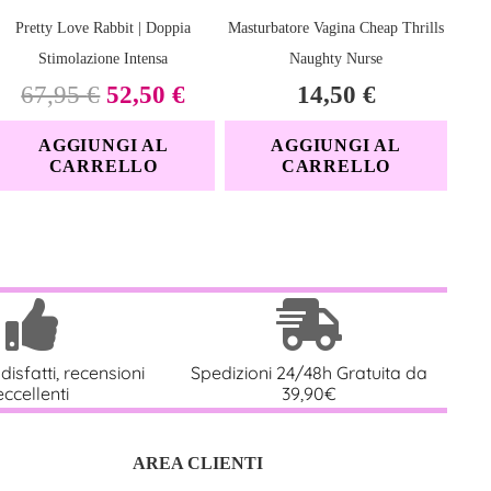
Pretty Love Rabbit | Doppia
Masturbatore Vagina Cheap Thrills
Stimolazione Intensa
Naughty Nurse
Il
Il
67,95
€
52,50
€
14,50
€
prezzo
prezzo
AGGIUNGI AL
AGGIUNGI AL
originale
attuale
CARRELLO
CARRELLO
era:
è:
67,95 €.
52,50 €.
disfatti, recensioni
Spedizioni 24/48h Gratuita da
eccellenti
39,90€
AREA CLIENTI