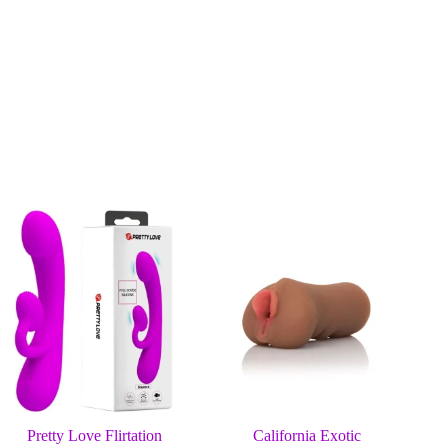
e con uno spray detergente per giocattoli.
Pretty Love Flirtation
California Exotic