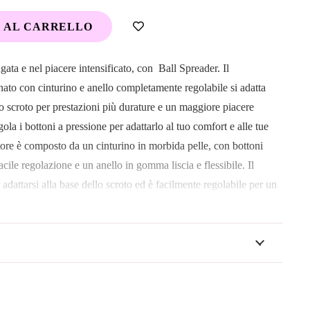
 AL CARRELLO
ata e nel piacere intensificato, con Ball Spreader. Il
ato con cinturino e anello completamente regolabile si adatta
o scroto per prestazioni più durature e un maggiore piacere
gola i bottoni a pressione per adattarlo al tuo comfort e alle tue
tore è composto da un cinturino in morbida pelle, con bottoni
acile regolazione e un anello in gomma liscia e flessibile. Il
r adattarsi alla base dello scroto ed è facilmente regolabile per un
allettante. L’anello di gomma scorre sul pene per mantenere le
nza. Per il massimo piacere strabiliante, usa sempre un lubrificante
deale per la prima volta e per gli utenti esperti, il potenziatore
timento intimo da solista e la stimolazione sensuale durante il
ma offre il massimo supporto per l’erezione in modo che tu possa
 di tempo.