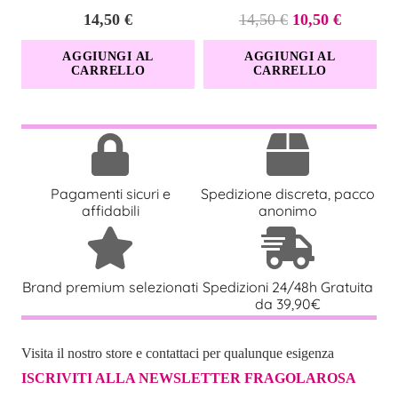
Il
Il
14,50
€
14,50
€
10,50
€
prezzo
prezzo
AGGIUNGI AL
AGGIUNGI AL
originale
attuale
CARRELLO
CARRELLO
era:
è:
14,50 €.
10,50 €.
Pagamenti sicuri e
Spedizione discreta, pacco
affidabili
anonimo
Brand premium selezionati
Spedizioni 24/48h Gratuita
da 39,90€
Visita il nostro store e contattaci per qualunque esigenza
ISCRIVITI ALLA NEWSLETTER FRAGOLAROSA