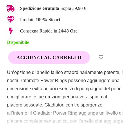
Spedizione Gratuita
Sopra 39,90 €
Prodotti
100% Sicuri
Consegna Rapida in
24/48 Ore
Disponibile
AGGIUNGI AL CARRELLO
Anello
Fallico
Un’opzione di anello fallico straordinariamente potente, i
Power
nostri Bathmate Power Rings possono aggiungere una
Gladiator
dimensione extra ai tuoi esercizi di pompaggio del pene
quantità
o migliorare le tue erezioni per una vera spinta al
piacere sessuale.
Gladiator: con tre sporgenze
all’interno, il Gladiator Power Ring aggiunge un livello di
piacere completamente unico, con l’anello che aggiunge
piacere comunque sia posizionato.
45 mm per 20 mm.