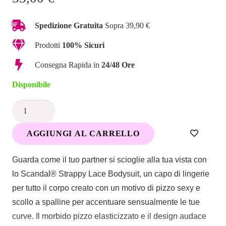
Spedizione Gratuita
Sopra 39,90 €
Prodotti
100% Sicuri
Consegna Rapida in
24/48 Ore
Disponibile
Body
Con
AGGIUNGI AL CARRELLO
Spalline
In
Guarda come il tuo partner si scioglie alla tua vista con
Pizzo
lo Scandal® Strappy Lace Bodysuit, un capo di lingerie
Scandal
per tutto il corpo creato con un motivo di pizzo sexy e
quantità
scollo a spalline per accentuare sensualmente le tue
curve.
Il morbido pizzo elasticizzato e il design audace