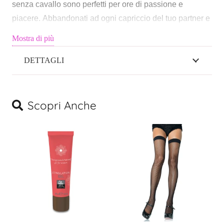
senza cavallo sono perfetti per ore di passione e
piacere.
Abbandonati ad ogni capriccio del tuo partner e
concediti un piacere illimitato con il design
Mostra di più
peccaminosamente senza cavallo.
Abbandonati al
desiderio primordiale, ispira nuove passioni e concediti
DETTAGLI
un piacere scandaloso con questo seducente completo.
Taglia Unica One Size
Scopri Anche