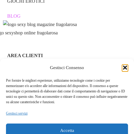
GIOCHI EROTICI
BLOG
AREA CLIENTI
Gestisci Consenso
ACCEDI / REGISTRATI
Per fornire le migliori esperienze, utilizziamo tecnologie come i cookie per
CHI SIAMO – FRAGOLAROSA | SEXY SHOP ONLINE
memorizzare e/o accedere alle informazioni del dispositivo. Il consenso a queste
ITALIANO SICURO E DISCRETO
tecnologie ci permetterà di elaborare dati come il comportamento di navigazione o ID
unici su questo sito. Non acconsentire o ritirare il consenso può influire negativamente
RESI E RIMBORSI
su alcune caratteristiche e funzioni.
Gestisci servizi
COOKIE POLICY
PRIVACY POLICY
Accetta