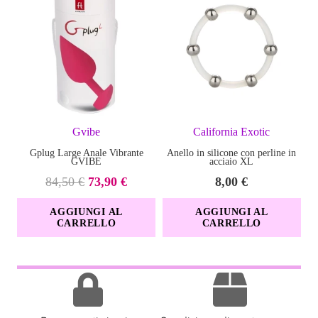
Gvibe
California Exotic
Gplug Large Anale Vibrante
Anello in silicone con perline in
F
GVIBE
acciaio XL
Il
Il
84,50
€
73,90
€
8,00
€
prezzo
prezzo
AGGIUNGI AL
AGGIUNGI AL
originale
attuale
CARRELLO
CARRELLO
era:
è:
84,50 €.
73,90 €.