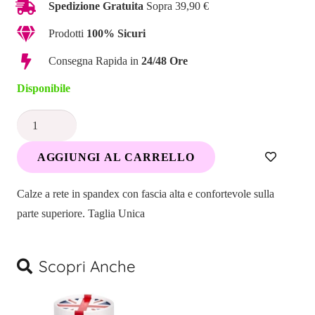
Spedizione Gratuita
Sopra 39,90 €
Prodotti
100% Sicuri
Consegna Rapida in
24/48 Ore
Disponibile
Calze
a
AGGIUNGI AL CARRELLO
Rete
con
Calze a rete in spandex con fascia alta e confortevole sulla
Fascia
parte superiore. Taglia Unica
quantità
Scopri Anche