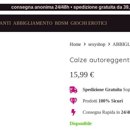
consegna anonima 24/48h • spedizione gratuita da 39
ANTI
ABBIGLIAMENTO
BDSM
GIOCHI EROTICI
Home
sexyshop
ABBIG
Calze autoreggenti
15,99
€
Spedizione Gratuita
Sop
Prodotti
100% Sicuri
Consegna Rapida in
24/4
Disponibile