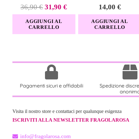
Il
Il
36,90
€
31,90
€
14,00
€
prezzo
prezzo
AGGIUNGI AL
AGGIUNGI AL
originale
attuale
CARRELLO
CARRELLO
era:
è:
36,90 €.
31,90 €.
Pagamenti sicuri e affidabili
Spedizione discr
anonim
Visita il nostro store e contattaci per qualunque esigenza
ISCRIVITI ALLA NEWSLETTER FRAGOLAROSA
info@fragolarosa.com