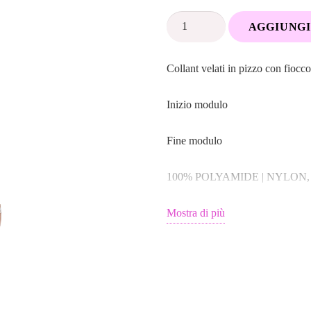
Calze
AGGIUNGI
autoreggenti
con
Collant velati in pizzo con fiocc
Fiocco
in
Inizio modulo
raso
Bianco
Fine modulo
quantità
100% POLYAMIDE | NYLON, T
Mostra di più