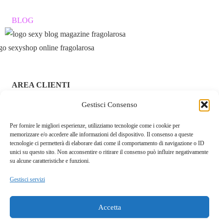
BLOG
AREA CLIENTI
Gestisci Consenso
ACCEDI / REGISTRATI
Per fornire le migliori esperienze, utilizziamo tecnologie come i cookie per
CHI SIAMO – FRAGOLAROSA | SEXY SHOP ONLINE
memorizzare e/o accedere alle informazioni del dispositivo. Il consenso a queste
ITALIANO SICURO E DISCRETO
tecnologie ci permetterà di elaborare dati come il comportamento di navigazione o ID
unici su questo sito. Non acconsentire o ritirare il consenso può influire negativamente
RESI E RIMBORSI
su alcune caratteristiche e funzioni.
Gestisci servizi
COOKIE POLICY
PRIVACY POLICY
Accetta