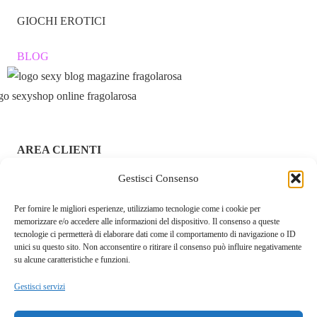
GIOCHI EROTICI
BLOG
AREA CLIENTI
Gestisci Consenso
ACCEDI / REGISTRATI
Per fornire le migliori esperienze, utilizziamo tecnologie come i cookie per
CHI SIAMO – FRAGOLAROSA | SEXY SHOP ONLINE
memorizzare e/o accedere alle informazioni del dispositivo. Il consenso a queste
ITALIANO SICURO E DISCRETO
tecnologie ci permetterà di elaborare dati come il comportamento di navigazione o ID
unici su questo sito. Non acconsentire o ritirare il consenso può influire negativamente
RESI E RIMBORSI
su alcune caratteristiche e funzioni.
Gestisci servizi
COOKIE POLICY