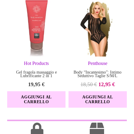
Hot Products
Penthouse
Gel fragola massaggio e
Body “Incantesimo”: Intimo
Lubrificante 2 in 1
Seduttivo Taglie S/M/L
Il
Il
19,95
€
18,50
€
12,95
€
prezzo
prezzo
AGGIUNGI AL
AGGIUNGI AL
originale
attuale
CARRELLO
CARRELLO
era:
è:
18,50 €.
12,95 €.