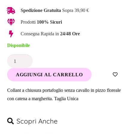
Spedizione Gratuita
Sopra 39,90 €
Prodotti
100% Sicuri
Consegna Rapida in
24/48 Ore
Disponibile
Collant
floreale
AGGIUNGI AL CARRELLO
a
portafoglio
Collant a chiusura portafoglio senza cavallo in pizzo floreale
senza
con catena a margherita. Taglia Unica
cavallo
quantità
Scopri Anche