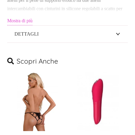
anelli per il pene di supporto erotico ha due anelli
intercambiabili con cinturini in silicone regolabili a scatto per
una vestibilità personalizzabile imbattibile. Questo supporto
Mostra di più
carnale è qui per aumentare il piacere di te e del tuo partner
aumentando la resistenza, la sensibilità e dando a chi lo indossa
DETTAGLI
una circonferenza sbalorditiva. Il nostro cinturino in silicone di
qualità superiore funziona con entrambe le incredibili opzioni
dell’anello del piacere, un anello in acciaio inossidabile per un
Scopri Anche
supporto intenso e un anello in silicone peccaminoso per una
presa salda. Regalati un’esperienza da tremare scivolando in
questo kit di anelli per il pene maschile di supporto
malvagiamente giocoso.COLT Studio Group condivide la sua
visione unica dell’uomo maschile con il mondo attraverso
fotografie, film, video e un’ampia varietà di tutti- prodotti
maschili. COLT Studio Group celebra il fascino erotico della
mascolinità. Il nome più affidabile tra i prodotti erotici maschili