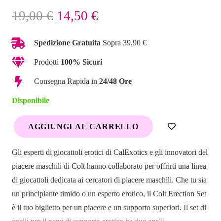
Il
Il
19,00
€
14,50
€
prezzo
prezzo
originale
attuale
Spedizione Gratuita
Sopra 39,90 €
era:
è:
Prodotti
100% Sicuri
19,00 €.
14,50 €.
Consegna Rapida in
24/48 Ore
Disponibile
AGGIUNGI AL CARRELLO
COLT
Erection
Gli esperti di giocattoli erotici di CalExotics e gli innovatori del
Set
piacere maschili di Colt hanno collaborato per offrirti una linea
anello
di giocattoli dedicata ai cercatori di piacere maschili. Che tu sia
fallico
un principiante timido o un esperto erotico, il Colt Erection Set
quantità
è il tuo biglietto per un piacere e un supporto superiori. Il set di