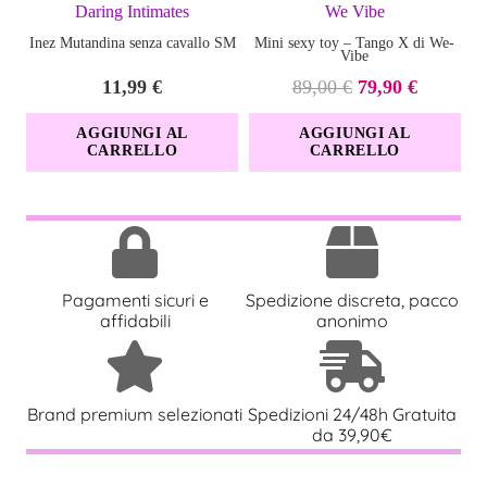
è COLT. Se il look è maschile, il nome è COLT!
Daring Intimates
We Vibe
Inez Mutandina senza cavallo SM
Mini sexy toy – Tango X di We-
Vibe
Il
Il
11,99
€
89,00
€
79,90
€
prezzo
prezzo
AGGIUNGI AL
AGGIUNGI AL
originale
attuale
CARRELLO
CARRELLO
era:
è:
89,00 €.
79,90 €.
Pagamenti sicuri e
Spedizione discreta, pacco
affidabili
anonimo
Brand premium selezionati
Spedizioni 24/48h Gratuita
da 39,90€