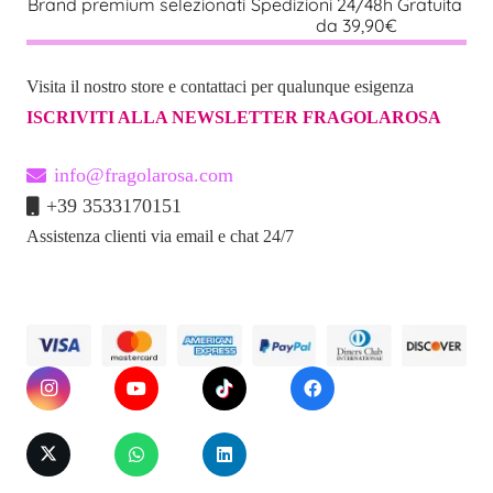
Brand premium selezionati
Spedizioni 24/48h Gratuita
da 39,90€
Modalità di
4 pattern diversi + 3 livelli di
vibrazione
velocità
Visita il nostro store e contattaci per qualunque esigenza
Tipo di
Vaginale + clitoridea (coniglietto)
ISCRIVITI ALLA NEWSLETTER FRAGOLAROSA
stimolazione
info@fragolarosa.com
Batterie
2 batterie AAA (non incluse)
+39 3533170151
necessarie
Assistenza clienti via email e chat 24/7
Impermeabilità
Resistente agli schizzi (non
sommergibile)
Colore
Brillante e vivace
Ideale per
Chi desidera orgasmi intensi e
divertenti, anche alla prima
esperienza