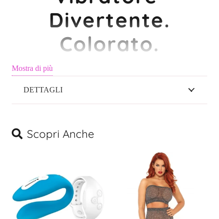
quantità
Divertente.
Colorato.
Clamorosamente
Mostra di più
Piacevole.
DETTAGLI
Scopri il lato più
Scopri Anche
giocoso del piacere
Il piacere non è mai stato così vivace!
Con il
Funky Rabbit Vibratore
, entra in un mondo fatto di
sensazioni esplosive
, colori brillanti e vibrazioni che coccolano