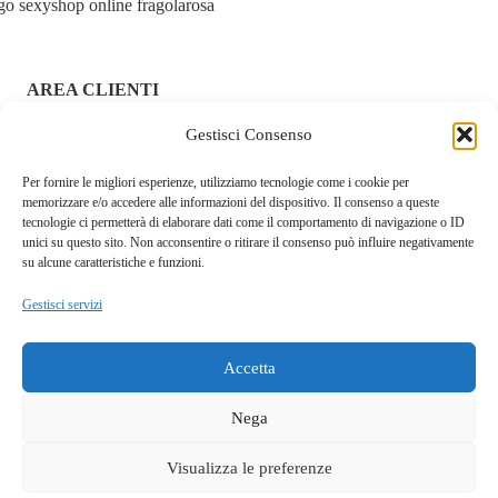
combinazioni di piacere
4 modalità di vibrazione ritmica
per cambiare ritmo e
AREA CLIENTI
intensità
Gestisci Consenso
ACCEDI / REGISTRATI
3 livelli di velocità
per trovare il tuo flow personale
Un semplice pulsante ti permette di
cambiare
Per fornire le migliori esperienze, utilizziamo tecnologie come i cookie per
CHI SIAMO – FRAGOLAROSA | SEXY SHOP ONLINE
memorizzare e/o accedere alle informazioni del dispositivo. Il consenso a queste
ITALIANO SICURO E DISCRETO
stimolazione in pochi secondi
tecnologie ci permetterà di elaborare dati come il comportamento di navigazione o ID
unici su questo sito. Non acconsentire o ritirare il consenso può influire negativamente
Alimentato con 2 batterie AAA (non incluse): pratico,
RESI E RIMBORSI
su alcune caratteristiche e funzioni.
leggero e perfetto anche da portare in viaggio!
Gestisci servizi
COOKIE POLICY
PRIVACY POLICY
Silicone puro &
Accetta
SPEDIZIONI
resistente agli schizzi
Nega
TERMINI E CONDIZIONI
Visualizza le preferenze
Questo sito fa uso di cookie tecnici e a scopo pubblicitario.
Realizzato in
silicone medicale al 100%
, il Funky Rabbit è