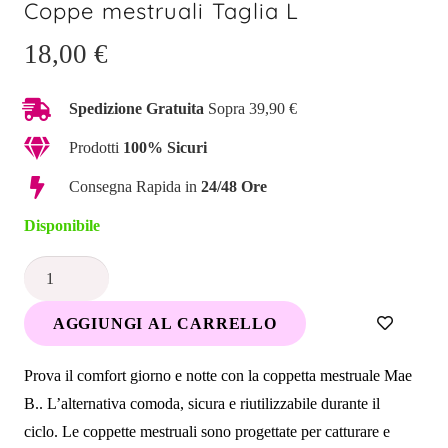
Coppe mestruali Taglia L
18,00
€
Spedizione Gratuita
Sopra 39,90 €
Prodotti
100% Sicuri
Consegna Rapida in
24/48 Ore
Disponibile
Coppe
mestruali
AGGIUNGI AL CARRELLO
Taglia
L
Prova il comfort giorno e notte con la coppetta mestruale Mae
quantità
B.. L’alternativa comoda, sicura e riutilizzabile durante il
ciclo. Le coppette mestruali sono progettate per catturare e