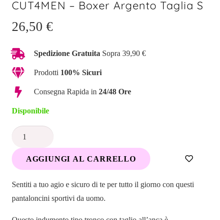
CUT4MEN – Boxer Argento Taglia S
26,50
€
Spedizione Gratuita
Sopra 39,90 €
Prodotti
100% Sicuri
Consegna Rapida in
24/48 Ore
Disponibile
CUT4MEN
-
AGGIUNGI AL CARRELLO
Boxer
Argento
Sentiti a tuo agio e sicuro di te per tutto il giorno con questi
Taglia
pantaloncini sportivi da uomo.
S
quantità
Questo indumento tipo tronco con taglio all’anca è