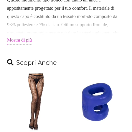
appositamente progettato per il tuo comfort. Il materiale di
questo capo è costituito da un tessuto morbido composto da
93% poliestere e 7% elastan. Ottimo supporto frontale,
progettato ergonomicamente per dare lo spazio adeguato che
Mostra di più
richiede l’anatomia maschile. Il materiale setoso abbraccia il tuo
corpo, regalandoti una silhouette elegante e sensuale e sembra
una seconda pelle.
Scopri Anche
Questi boxer restano al loro posto tutto il giorno e sono
un’ottima opzione per una varietà di occasioni. Se desideri un
intimo pratico, che offra una sensazione sexy, il Boxer Brief
Cut4men Athletic è il capo ideale per te.
VESTIBILITÀ PERFETTA
CUCITURE LISCE