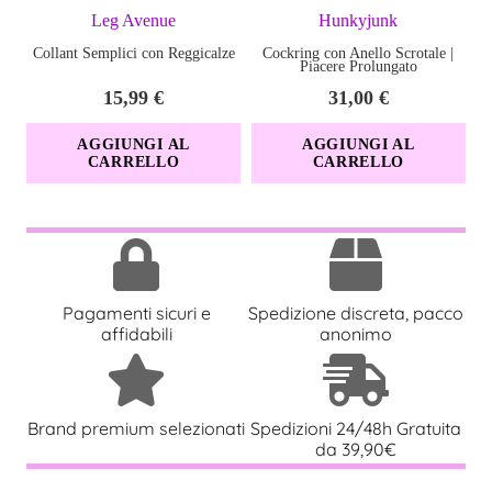
Con tessuti confortevoli e un’estetica elegante, ogni pezzo è
Leg Avenue
Hunkyjunk
costruito con comfort e stile.
Collant Semplici con Reggicalze
Cockring con Anello Scrotale |
Piacere Prolungato
15,99
€
31,00
€
AGGIUNGI AL
AGGIUNGI AL
CARRELLO
CARRELLO
Pagamenti sicuri e
Spedizione discreta, pacco
affidabili
anonimo
Brand premium selezionati
Spedizioni 24/48h Gratuita
da 39,90€