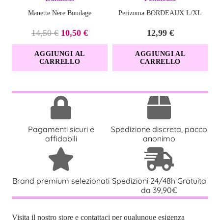
Manette Nere Bondage
Perizoma BORDEAUX L/XL
Il
Il
14,50
€
10,50
€
12,99
€
prezzo
prezzo
AGGIUNGI AL
AGGIUNGI AL
originale
attuale
CARRELLO
CARRELLO
era:
è:
14,50 €.
10,50 €.
Pagamenti sicuri e
Spedizione discreta, pacco
affidabili
anonimo
Brand premium selezionati
Spedizioni 24/48h Gratuita
da 39,90€
Visita il nostro store e contattaci per qualunque esigenza