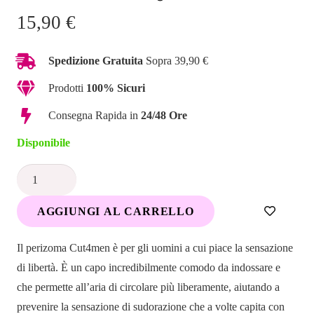
15,90
€
Spedizione Gratuita
Sopra 39,90 €
Prodotti
100% Sicuri
Consegna Rapida in
24/48 Ore
Disponibile
Perizoma
Nero
AGGIUNGI AL CARRELLO
Taglia
M-
Il perizoma Cut4men è per gli uomini a cui piace la sensazione
CUT4MEN
di libertà. È un capo incredibilmente comodo da indossare e
quantità
che permette all’aria di circolare più liberamente, aiutando a
prevenire la sensazione di sudorazione che a volte capita con