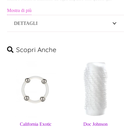
conduttivo compatibile con il silicone. Il nostro prodotto
Mostra di più
realizzato negli Stati Uniti è cruelty free e mai testato sugli
animali. Senza glicerina, senza parabeni, senza sale e senza
DETTAGLI
coloranti.
Scopri Anche
California Exotic
Doc Johnson