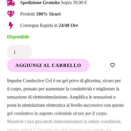
Spedizione Gratuita
Sopra 39,90 €
Prodotti
100% Sicuri
Consegna Rapida in
24/48 Ore
Disponibile
Estima
Gel
AGGIUNGI AL CARRELLO
Conduttivo
60ML
Impulse Conductive Gel è un gel privo di glicerina, sicuro per
quantità
il corpo, pensato per aumentare la conduttività e migliorare la
sensazione di elettrostimolazione. Amplifica le sensazioni e
porta la stimolazione elettronica al livello successivo con questo
gel conduttivo in argento colloidale sicuro per il corpo.
Mantieni i tuoi giocattoli elettrostimolanti in ottime condizioni,
mentre ottieni il massimo da ogni impulso con questo gel