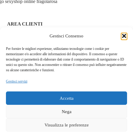
AREA CLIENTI
Gestisci Consenso
ACCEDI / REGISTRATI
Per fornire le migliori esperienze, utilizziamo tecnologie come i cookie per
CHI SIAMO – FRAGOLAROSA | SEXY SHOP ONLINE
memorizzare e/o accedere alle informazioni del dispositivo. Il consenso a queste
ITALIANO SICURO E DISCRETO
tecnologie ci permetterà di elaborare dati come il comportamento di navigazione o ID
unici su questo sito. Non acconsentire o ritirare il consenso può influire negativamente
RESI E RIMBORSI
su alcune caratteristiche e funzioni.
Gestisci servizi
COOKIE POLICY
PRIVACY POLICY
Accetta
SPEDIZIONI
Nega
TERMINI E CONDIZIONI
Visualizza le preferenze
Questo sito fa uso di cookie tecnici e a scopo pubblicitario.