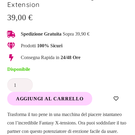
Extension
39,00
€
Spedizione Gratuita
Sopra 39,90 €
Prodotti
100% Sicuri
Consegna Rapida in
24/48 Ore
Disponibile
Estensore
fallico
AGGIUNGI AL CARRELLO
-
FX
Trasforma il tuo pene in una macchina del piacere istantaneo
Mega
con l’incredibile Fantasy X-tensions. Ora puoi soddisfare il tuo
2,5cm
partner con questo potenziatore di erezione facile da usare.
Extension