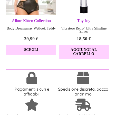
Taglia unica. Questo non è un preservativo.
Allure Kitten Collection
Toy Joy
Body Dreamaway Wetlook Teddy
Vibratore Retro’ Ultra Slimline
Silver
39,99
€
18,50
€
Questo
SCEGLI
AGGIUNGI AL
CARRELLO
prodotto
ha
più
varianti.
Le
Pagamenti sicuri e
Spedizione discreta, pacco
opzioni
affidabili
anonimo
possono
essere
scelte