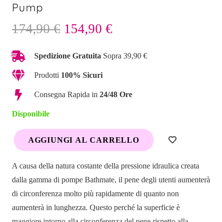
Pump
Il
Il
174,90
€
154,90
€
prezzo
prezzo
originale
attuale
Spedizione Gratuita
Sopra 39,90 €
era:
è:
Prodotti
100% Sicuri
174,90 €.
154,90 €.
Consegna Rapida in
24/48 Ore
Disponibile
AGGIUNGI AL CARRELLO
HYDROMAX
7
A causa della natura costante della pressione idraulica creata
WIDE
dalla gamma di pompe Bathmate, il pene degli utenti aumenterà
BOY
di circonferenza molto più rapidamente di quanto non
Penis
aumenterà in lunghezza. Questo perché la superficie è
Pump
maggiore intorno alla circonferenza del pene rispetto alla