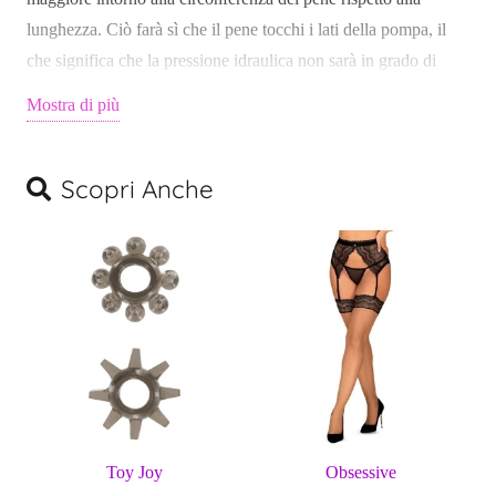
quantità
lunghezza. Ciò farà sì che il pene tocchi i lati della pompa, il
che significa che la pressione idraulica non sarà in grado di
espandere ulteriormente la circonferenza del pene.
Mostra di più
Quando ciò si verifica, l’utente progredirà naturalmente
nell’utilizzo di un X40, tuttavia molti utenti di X40 hanno
Scopri Anche
commentato che lo spazio aggiuntivo per l’espansione della
lunghezza non è richiesto poiché non sono cresciuti oltre la
lunghezza di X30 o Hercules.
La scienza: per ottenere la massima pressione idraulica, è
importante che venga utilizzata la pompa di dimensioni
corrette. Consigliamo sempre ai nostri clienti di acquistare una
pompa più piccola (a condizione che il tuo pene si adatti
comodamente al suo interno) poiché ciò si tradurrà in una
pressione idraulica ottimale attorno al pene. L’uso di una
Toy Joy
Obsessive