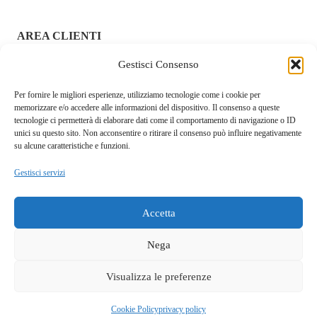
AREA CLIENTI
Gestisci Consenso
ACCEDI / REGISTRATI
Per fornire le migliori esperienze, utilizziamo tecnologie come i cookie per
CHI SIAMO – FRAGOLAROSA | SEXY SHOP ONLINE
memorizzare e/o accedere alle informazioni del dispositivo. Il consenso a queste
ITALIANO SICURO E DISCRETO
tecnologie ci permetterà di elaborare dati come il comportamento di navigazione o ID
unici su questo sito. Non acconsentire o ritirare il consenso può influire negativamente
RESI E RIMBORSI
su alcune caratteristiche e funzioni.
Gestisci servizi
COOKIE POLICY
PRIVACY POLICY
Accetta
SPEDIZIONI
Nega
TERMINI E CONDIZIONI
Visualizza le preferenze
Questo sito fa uso di cookie tecnici e a scopo pubblicitario.
Accettando dichiari di aver preso visione della privacy policy e
OK
Fragolarosa.com. p.i.04146960929. Ditta Serra Walter S.L. Cagliari
Cookie Policy
privacy policy
di acconsentirne l'utilizzo.
privacy policy