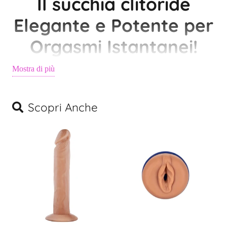
Il succhia clitoride
Elegante e Potente per
Orgasmi Istantanei!
Mostra di più
Un Design Discreto per un
Piacere Esplosivo
Scopri Anche
Scopri
Mía Rose
, il succhia clitoride innovativo progettato per
offrire orgasmi intensi e immediati con un design elegante e
femminile. Perfetto per la donna moderna che desidera il
massimo piacere in totale autonomia.
Grazie alla sua
potente tecnologia di aspirazione
, Mía Rose
crea onde di pressione stimolanti che avvolgono il clitoride con
precisione, regalando sensazioni uniche e indimenticabili. Il suo