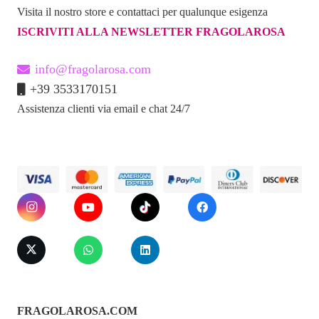
totale riservatezza.
Visita il nostro store e contattaci per qualunque esigenza
Facile da Usare
– Controllo intuitivo con un solo pulsante.
ISCRIVITI ALLA NEWSLETTER FRAGOLAROSA
Senza Ftalati
– Massima sicurezza per la tua pelle.
info@fragolarosa.com
Specifiche Tecniche:
+39 3533170151
Assistenza clienti via email e chat 24/7
Dimensioni:
5,9 x 5,9 cm
Peso:
124 g
Materiale:
Silicone di grado medico
Ricaricabile:
Sì, tramite USB magnetico
Un’Esperienza Sensoriale
Unica!
FRAGOLAROSA.COM
Mía Rose è la combinazione perfetta di
tecnologia, eleganza e