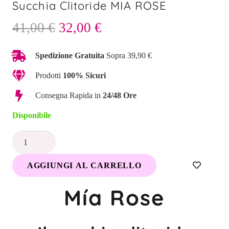
Succhia Clitoride MIA ROSE
Il
Il
41,00
€
32,00
€
prezzo
prezzo
originale
attuale
Spedizione Gratuita
Sopra 39,90 €
era:
è:
Prodotti
100% Sicuri
41,00 €.
32,00 €.
Consegna Rapida in
24/48 Ore
Disponibile
Succhia
Clitoride
AGGIUNGI AL CARRELLO
MIA
ROSE
Mía Rose
quantità