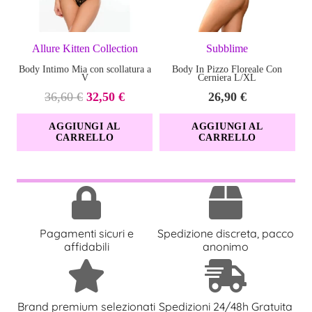
Allure Kitten Collection
Subblime
Body Intimo Mia con scollatura a
Body In Pizzo Floreale Con
V
Cerniera L/XL
Il
Il
36,60
€
32,50
€
26,90
€
prezzo
prezzo
AGGIUNGI AL
AGGIUNGI AL
originale
attuale
CARRELLO
CARRELLO
era:
è:
36,60 €.
32,50 €.
Pagamenti sicuri e
Spedizione discreta, pacco
affidabili
anonimo
Brand premium selezionati
Spedizioni 24/48h Gratuita