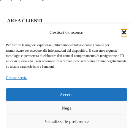
AREA CLIENTI
Gestisci Consenso
ACCEDI / REGISTRATI
Per fornire le migliori esperienze, utilizziamo tecnologie come i cookie per
CHI SIAMO – FRAGOLAROSA | SEXY SHOP ONLINE
memorizzare e/o accedere alle informazioni del dispositivo. Il consenso a queste
ITALIANO SICURO E DISCRETO
tecnologie ci permetterà di elaborare dati come il comportamento di navigazione o ID
unici su questo sito. Non acconsentire o ritirare il consenso può influire negativamente
RESI E RIMBORSI
su alcune caratteristiche e funzioni.
Gestisci servizi
COOKIE POLICY
PRIVACY POLICY
Accetta
SPEDIZIONI
Nega
TERMINI E CONDIZIONI
Visualizza le preferenze
Questo sito fa uso di cookie tecnici e a scopo pubblicitario.
Accettando dichiari di aver preso visione della privacy policy e
OK
Fragolarosa.com. p.i.04146960929. Ditta Serra Walter S.L. Cagliari