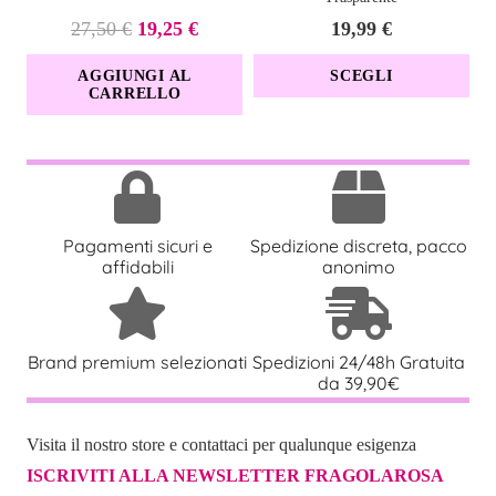
Il
Il
27,50
€
19,25
€
19,99
€
prezzo
prezzo
Que
AGGIUNGI AL
SCEGLI
originale
attuale
CARRELLO
prod
era:
è:
ha
27,50 €.
19,25 €.
più
vari
Le
Pagamenti sicuri e
Spedizione discreta, pacco
opzi
affidabili
anonimo
pos
esse
scel
Brand premium selezionati
Spedizioni 24/48h Gratuita
nell
da 39,90€
pagi
del
Visita il nostro store e contattaci per qualunque esigenza
prod
ISCRIVITI ALLA NEWSLETTER FRAGOLAROSA