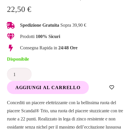
22,50
€
Spedizione Gratuita
Sopra 39,90 €
Prodotti
100% Sicuri
Consegna Rapida in
24/48 Ore
Disponibile
Scandal
Trio
AGGIUNGI AL CARRELLO
ruota
del
Concediti un piacere elettrizzante con la bellissima ruota del
piacere
piacere Scandal® Trio, una ruota del piacere stuzzicante con tre
quantità
ruote a 22 punti. Realizzato in lega di zinco resistente e non
ossidante senza nichel per il massimo dell’eccitazione lussuosa