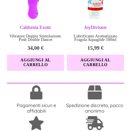
tuo partner. Gli anelli di supporto, facili da usare, possono
essere utilizzati insieme ai tuoi giocattoli stimolatori vibranti
preferiti. Prima e dopo ogni utilizzo, pulire gli anelli metallici
California Exotic
JoyDivision
con uno spray detergente per giocattoli o acqua calda e sapone.
Vibratore Doppia Stimolazione.
Lubrificante Aromatizzato
Posh Double Dancer
Fragola Aquaglide 100ml
34,00
€
15,99
€
AGGIUNGI AL
AGGIUNGI AL
CARRELLO
CARRELLO
Pagamenti sicuri e
Spedizione discreta, pacco
affidabili
anonimo