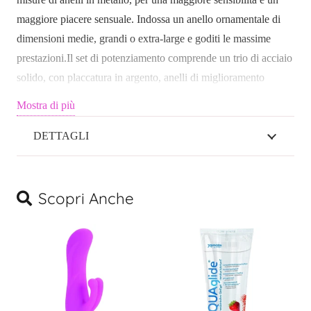
In
maggiore piacere sensuale. Indossa un anello ornamentale di
Metallo
dimensioni medie, grandi o extra-large e goditi le massime
quantità
prestazioni.Il set di potenziamento comprende un trio di acciaio
solido, con placcatura in argento, anelli di miglioramento
dell’erezione. Gli anelli sono progettati per una vestibilità
Mostra di più
facile, un supporto confortevole che mantiene l’erezione e
aumenta la stimolazione della seduzione. Per usarlo, seleziona
DETTAGLI
semplicemente la misura dell’anello preferita e scivola sul pene
eretto per sensazioni di stimolazione istantanee e formicolii
allettanti. Per massimizzare l’eccitazione erotica e per
Scopri Anche
prolungare il divertimento intimo, usa sempre un lubrificante di
qualità con questo giocattolo potenziatore. Il set di 3 pezzi è
perfetto per gli utenti principianti ed esperti e ideale per
un’esplorazione fantasiosa ed esoticamente sensuale. Usa gli
anelli di potenziamento discreti per avventure di auto
gratificazione e per esplorare fantasie selvagge segrete con il