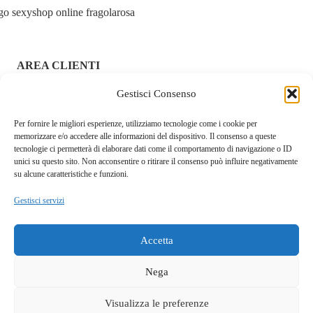
AREA CLIENTI
ACCEDI / REGISTRATI
Gestisci Consenso
Per fornire le migliori esperienze, utilizziamo tecnologie come i cookie per
CHI SIAMO – FRAGOLAROSA | SEXY SHOP ONLINE
memorizzare e/o accedere alle informazioni del dispositivo. Il consenso a queste
ITALIANO SICURO E DISCRETO
tecnologie ci permetterà di elaborare dati come il comportamento di navigazione o ID
unici su questo sito. Non acconsentire o ritirare il consenso può influire negativamente
RESI E RIMBORSI
su alcune caratteristiche e funzioni.
Gestisci servizi
COOKIE POLICY
PRIVACY POLICY
Accetta
SPEDIZIONI
Nega
TERMINI E CONDIZIONI
Visualizza le preferenze