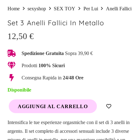
Home
sexyshop
SEX TOY
Per Lui
Anelli Fallici
Set 3 Anelli Fallici In Metallo
12,50
€
Spedizione Gratuita
Sopra 39,90 €
Prodotti
100% Sicuri
Consegna Rapida in
24/48 Ore
Disponibile
AGGIUNGI AL CARRELLO
Set
3
Intensifica le tue esperienze orgasmiche con il set di 3 anelli in
Anelli
argento. Il set completo di accessori sensuali include 3 diverse
Fallici
misure di anelli in metallo, per una maggiore sensibilità e un