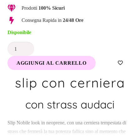
era:
è:
Prodotti
100% Sicuri
23,00 €.
19,90 €.
Consegna Rapida in
24/48 Ore
Disponibile
Slip
Con
AGGIUNGI AL CARRELLO
Cerniera
Taglia
slip con cerniera
L
quantità
con strass audaci
Slip Nobile look in neoprene, con una cerniera tempestata di
strass che fermerà la tua potenza fallica sino al memento che