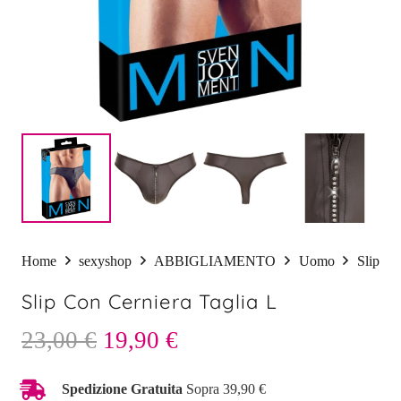
Home
sexyshop
ABBIGLIAMENTO
Uomo
Slip
Slip Con Cerniera Taglia L
Il
Il
23,00
€
19,90
€
prezzo
prezzo
originale
attuale
Spedizione Gratuita
Sopra 39,90 €