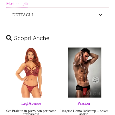
decidarai tu.
Mostra di più
Taglia: L
DETTAGLI
90% poliestere, 10% spandex, rivestimento in poliuretano.
Scopri Anche
Leg Avenue
Passion
Set Bralette in pizzo con perizoma
Lingerie Uomo Jackstrap – boxer
trasparente
aperto