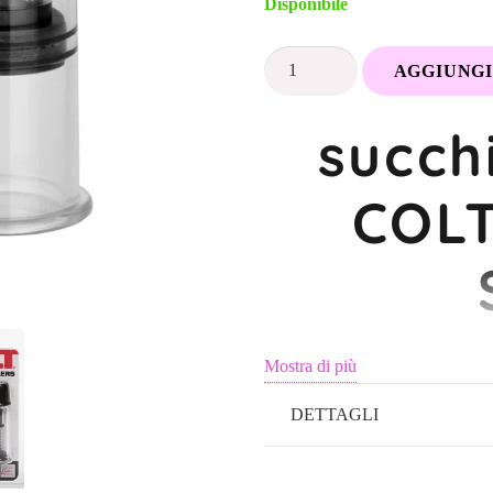
Disponibile
Succhiatori
AGGIUNGI
di
Capezzoli
succh
COLT
|
COLT
Stimolazione
Regolabile
quantità
Piacere I
Mostra di più
DETTAGLI