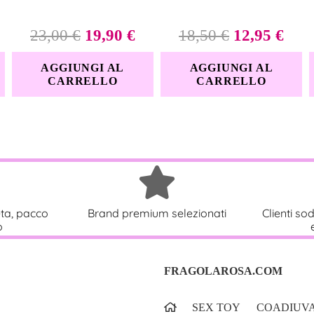
silicone
Il
Il
Il
Il
23,00
€
19,90
€
18,50
€
12,95
€
Compatibili con giochi di 
prezzo
prezzo
prezzo
prez
AGGIUNGI AL
AGGIUNGI AL
originale
attuale
originale
attu
CARRELLO
CARRELLO
era:
è:
era:
è:
Specifiche
23,00 €.
19,90 €.
18,50 €.
12,9
Caratteristica
Materiale
eta, pacco
Brand premium selezionati
Clienti sod
Colore
o
Dimensioni
FRAGOLAROSA.COM
Regolazione
SEX TOY
COADIUVA