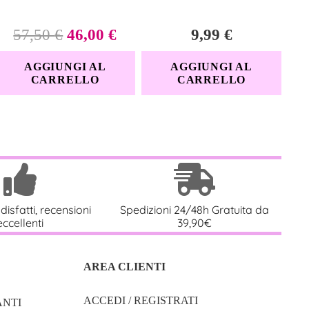
Il
Il
57,50
€
46,00
€
9,99
€
coppia e sessioni solitarie
: perfetti per ogni tipo di esplorazione
zo
prezzo
prezzo
AGGIUNGI AL
AGGIUNGI AL
ale
originale
attuale
CARRELLO
CARRELLO
era:
è:
 Tecniche:
5 €.
57,50 €.
46,00 €.
Dettaglio
AS, ABS, Silicone
disfatti, recensioni
Spedizioni 24/48h Gratuita da
Trasparente/Grigio
eccellenti
39,90€
Adatte a tutti i tipi di capezzolo
AREA CLIENTI
Pressione tramite rotazione
ACCEDI / REGISTRATI
NTI