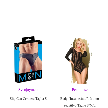
Porta la tua stimolazione sensoria
progettati per chi ama il piacere 
Dotati di
due ventose multiuso 
sorprendentemente potente e su m
pressione a vuoto
, basta una se
il tuo ritmo.
Caratterist
Sistema di aspirazione re
Design a sigillo sicuro
: r
Svenjoyment
Penthouse
Facili da smontare e puli
Slip Con Cerniera Taglia S
Body “Incantesimo”: Intimo
Materiali sicuri per il co
Seduttivo Taglie S/M/L