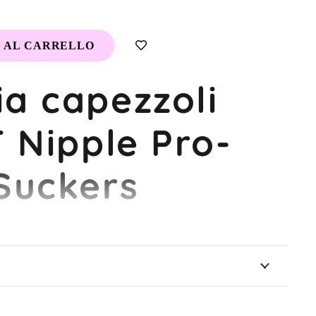
 AL CARRELLO
ia capezzoli
 Nipple Pro-
Suckers
ntenso a Portata di
Mano