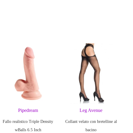
le a nuovi livelli con i
succhiatori di capezzoli COLT
,
intenso e personalizzato.
completamente regolabili
, offrono un’esperienza erotica
isura per ogni desiderio. Grazie al nostro
esclusivo sistema di
mplice rotazione per aumentare o diminuire l’aspirazione secondo
iche Principali:
golabile
: controllo totale con una semplice rotazione
imangono saldamente in posizione durante l’uso
Pipedream
Leg Avenue
re
: ideali per un’igiene impeccabile
Fallo realistico Triple Density
Collant velato con bretelline al
rpo
: cilindro in AS, tappo e stantuffo in ABS, guarnizione in
wBalls 6.5 Inch
bacino