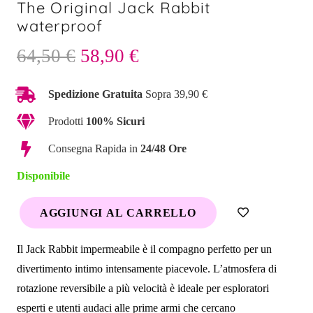
The Original Jack Rabbit
waterproof
Il
Il
64,50
€
58,90
€
prezzo
prezzo
originale
attuale
Spedizione Gratuita
Sopra 39,90 €
era:
è:
Prodotti
100% Sicuri
64,50 €.
58,90 €.
Consegna Rapida in
24/48 Ore
Disponibile
AGGIUNGI AL CARRELLO
The
Original
Il Jack Rabbit impermeabile è il compagno perfetto per un
Jack
divertimento intimo intensamente piacevole. L’atmosfera di
Rabbit
rotazione reversibile a più velocità è ideale per esploratori
waterproof
esperti e utenti audaci alle prime armi che cercano