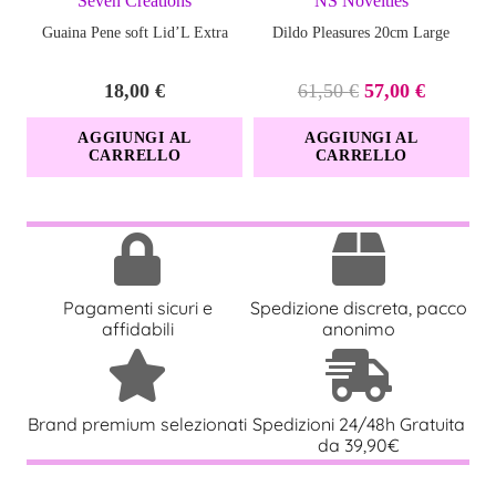
Seven Creations
NS Novelties
o lavare con acqua calda e sapone.
Guaina Pene soft Lid’L Extra
Dildo Pleasures 20cm Large
Il
Il
18,00
€
61,50
€
57,00
€
prezzo
prezzo
AGGIUNGI AL
AGGIUNGI AL
originale
attuale
CARRELLO
CARRELLO
era:
è:
61,50 €.
57,00 €.
Pagamenti sicuri e
Spedizione discreta, pacco
affidabili
anonimo
Brand premium selezionati
Spedizioni 24/48h Gratuita
da 39,90€