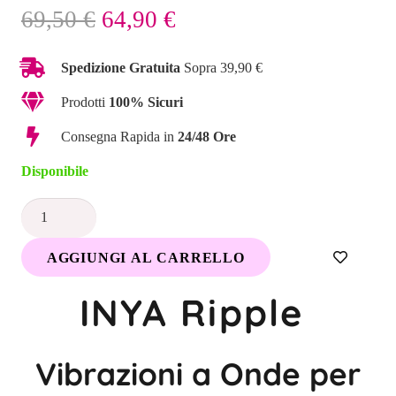
Il
Il
69,50
€
64,90
€
prezzo
prezzo
originale
attuale
Spedizione Gratuita
Sopra 39,90 €
era:
è:
Prodotti
100% Sicuri
69,50 €.
64,90 €.
Consegna Rapida in
24/48 Ore
Disponibile
INYA
Ripple
AGGIUNGI AL CARRELLO
Vibratore
Rabbit
INYA Ripple
|
Onde
di
Vibrazioni a Onde per
Piacere