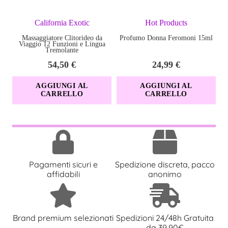
Principali:
California Exotic
Hot Products
Massaggiatore Clitorideo da
Profumo Donna Feromoni 15ml
Viaggio 12 Funzioni e Lingua
Doppio Motore
: stimolazione simultanea interna ed
Tremolante
esterna
54,50
€
24,99
€
3 Velocità + 5 Funzioni
: totale controllo del piacere
AGGIUNGI AL
AGGIUNGI AL
CARRELLO
CARRELLO
Design Increspato Esclusivo
: stimolazione potenziata
ad ogni movimento
Silicone Ultra Morbido
: sicuro per il corpo, setoso al
tatto
Ricaricabile USB
: libertà senza batterie
Pagamenti sicuri e
Spedizione discreta, pacco
affidabili
anonimo
Facile da Pulire
: perfetto per un’igiene senza
compromessi
Brand premium selezionati
Spedizioni 24/48h Gratuita
da 39,90€