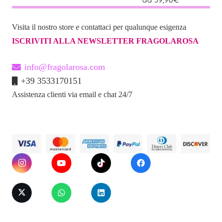
Specifiche Tecniche:
Visita il nostro store e contattaci per qualunque esigenza
ISCRIVITI ALLA NEWSLETTER FRAGOLAROSA
Caratteristica
Dettaglio
Tipologia
Vibratore Rabbit
info@fragolarosa.com
+39 3533170151
Motori
2 indipendenti
Assistenza clienti via email e chat 24/7
Modalità di
3 velocità + 5 funzioni
Vibrazione
Materiale
Silicone Premium
Ricarica
USB (cavo incluso)
Impermeabilità
No (se non indicato
diversamente)