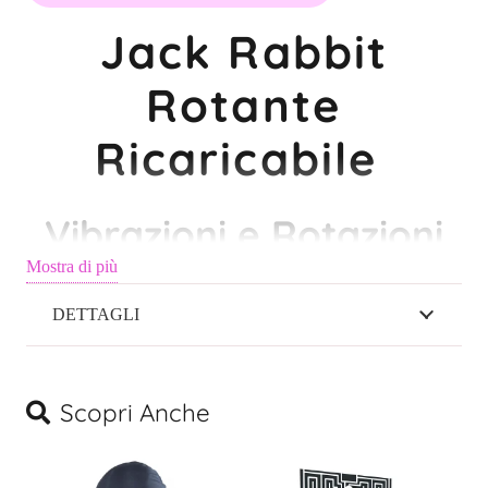
Ricaricabile
Jack Rabbit
–
Piacere
Rotante
Totale
quantità
Ricaricabile
Vibrazioni e Rotazioni
per Estasi Totale
Mostra di più
DETTAGLI
Preparati a vivere un’esperienza di piacere completa e
travolgente con il
Jack Rabbit Rotante Ricaricabile
, il sex
toy pensato per regalarti orgasmi intensi ogni volta che lo
Scopri Anche
desideri.
Compatto, potente e versatile, combina il meglio della