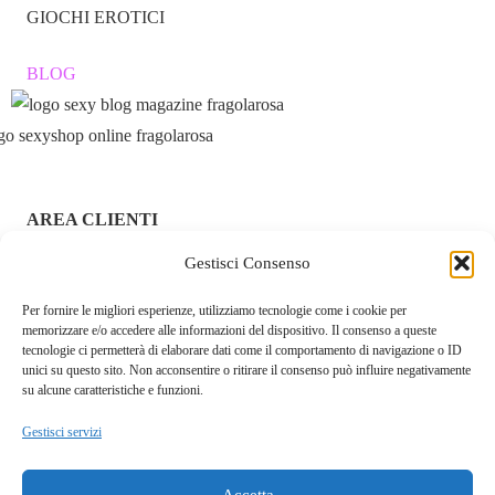
Ricarica
GIOCHI EROTICI
Waterproof
Sì
BLOG
Perché Scegliere il Jack
Rabbit Rotante?
AREA CLIENTI
Gestisci Consenso
ACCEDI / REGISTRATI
Stimolazione doppia interna ed esterna per orgasmi più
intensi.
Per fornire le migliori esperienze, utilizziamo tecnologie come i cookie per
CHI SIAMO – FRAGOLAROSA | SEXY SHOP ONLINE
memorizzare e/o accedere alle informazioni del dispositivo. Il consenso a queste
ITALIANO SICURO E DISCRETO
tecnologie ci permetterà di elaborare dati come il comportamento di navigazione o ID
Materiali sicuri e ipoallergenici, delicati sulla pelle.
unici su questo sito. Non acconsentire o ritirare il consenso può influire negativamente
RESI E RIMBORSI
su alcune caratteristiche e funzioni.
Versatilità massima: personalizza la tua esperienza ogni
Gestisci servizi
COOKIE POLICY
volta.
PRIVACY POLICY
Pulsante boost per un’esplosione di piacere senza attese.
Accetta