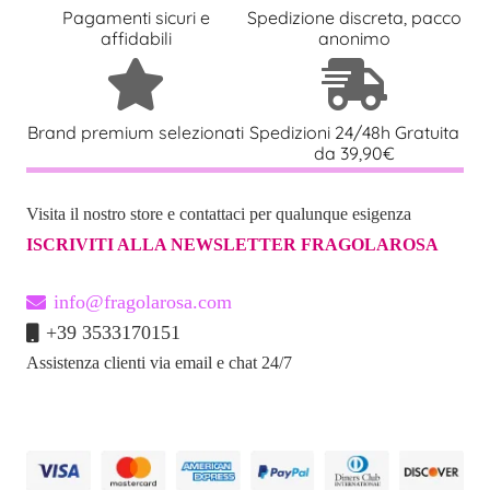
Pagamenti sicuri e
Spedizione discreta, pacco
per un contatto clitorideo esplosivo.
affidabili
anonimo
Pulsante Power Boost
: climax immediato con massima
potenza!
Brand premium selezionati
Spedizioni 24/48h Gratuita
Materiali Premium
: silicone di alta qualità e ABS
da 39,90€
rivestito in PU, per una carezza setosa e sicura.
Design Ergonomico
: asta liscia e punta arrotondata per
Visita il nostro store e contattaci per qualunque esigenza
una penetrazione naturale e confortevole.
ISCRIVITI ALLA NEWSLETTER FRAGOLAROSA
Impermeabile
: perfetto anche per giochi sotto la doccia
info@fragolarosa.com
o nella vasca.
+39 3533170151
Ricaricabile USB
: 1 ora di utilizzo ad alta intensità con
Assistenza clienti via email e chat 24/7
una carica completa in 2,5 ore.
Specifiche Tecniche: