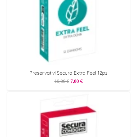
Preservativi Secura Extra Feel 12pz
Il
Il
10,00
€
7,00
€
prezzo
prezzo
originale
attuale
era:
è:
10,00 €.
7,00 €.