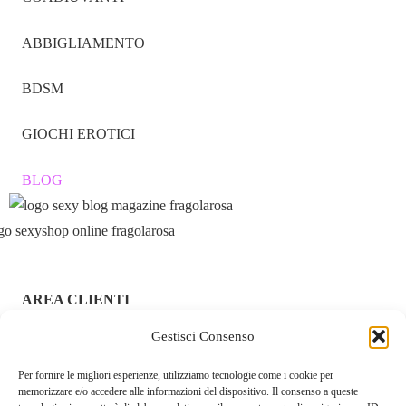
ABBIGLIAMENTO
BDSM
GIOCHI EROTICI
BLOG
AREA CLIENTI
ACCEDI / REGISTRATI
Gestisci Consenso
Per fornire le migliori esperienze, utilizziamo tecnologie come i cookie per
CHI SIAMO – FRAGOLAROSA | SEXY SHOP ONLINE
memorizzare e/o accedere alle informazioni del dispositivo. Il consenso a queste
ITALIANO SICURO E DISCRETO