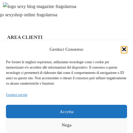
AREA CLIENTI
Gestisci Consenso
ACCEDI / REGISTRATI
Per fornire le migliori esperienze, utilizziamo tecnologie come i cookie per
CHI SIAMO – FRAGOLAROSA | SEXY SHOP ONLINE
memorizzare e/o accedere alle informazioni del dispositivo. Il consenso a queste
ITALIANO SICURO E DISCRETO
tecnologie ci permetterà di elaborare dati come il comportamento di navigazione o ID
unici su questo sito. Non acconsentire o ritirare il consenso può influire negativamente
RESI E RIMBORSI
su alcune caratteristiche e funzioni.
Gestisci servizi
COOKIE POLICY
PRIVACY POLICY
Accetta
SPEDIZIONI
Nega