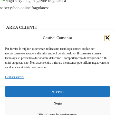
AREA CLIENTI
Gestisci Consenso
ACCEDI / REGISTRATI
Per fornire le migliori esperienze, utilizziamo tecnologie come i cookie per
CHI SIAMO – FRAGOLAROSA | SEXY SHOP ONLINE
memorizzare e/o accedere alle informazioni del dispositivo. Il consenso a queste
ITALIANO SICURO E DISCRETO
tecnologie ci permetterà di elaborare dati come il comportamento di navigazione o ID
unici su questo sito. Non acconsentire o ritirare il consenso può influire negativamente
RESI E RIMBORSI
su alcune caratteristiche e funzioni.
Gestisci servizi
COOKIE POLICY
PRIVACY POLICY
Accetta
SPEDIZIONI
Nega
TERMINI E CONDIZIONI
Visualizza le preferenze