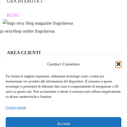
GIOCHI EROTICI
BLOG
AREA CLIENTI
Gestisci Consenso
ACCEDI / REGISTRATI
Per fornire le migliori esperienze, utilizziamo tecnologie come i cookie per
CHI SIAMO – FRAGOLAROSA | SEXY SHOP ONLINE
memorizzare e/o accedere alle informazioni del dispositivo. Il consenso a queste
ITALIANO SICURO E DISCRETO
tecnologie ci permetterà di elaborare dati come il comportamento di navigazione o ID
unici su questo sito. Non acconsentire o ritirare il consenso può influire negativamente
RESI E RIMBORSI
su alcune caratteristiche e funzioni.
Gestisci servizi
COOKIE POLICY
PRIVACY POLICY
Accetta