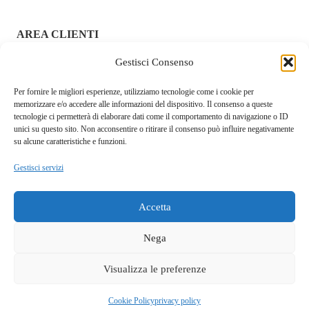
AREA CLIENTI
Gestisci Consenso
ACCEDI / REGISTRATI
Per fornire le migliori esperienze, utilizziamo tecnologie come i cookie per
CHI SIAMO – FRAGOLAROSA | SEXY SHOP ONLINE
memorizzare e/o accedere alle informazioni del dispositivo. Il consenso a queste
ITALIANO SICURO E DISCRETO
tecnologie ci permetterà di elaborare dati come il comportamento di navigazione o ID
unici su questo sito. Non acconsentire o ritirare il consenso può influire negativamente
RESI E RIMBORSI
su alcune caratteristiche e funzioni.
Gestisci servizi
COOKIE POLICY
PRIVACY POLICY
Accetta
SPEDIZIONI
Nega
TERMINI E CONDIZIONI
Visualizza le preferenze
Questo sito fa uso di cookie tecnici e a scopo pubblicitario.
Accettando dichiari di aver preso visione della privacy policy e
OK
Fragolarosa.com. p.i.04146960929. Ditta Serra Walter S.L. Cagliari
Cookie Policy
privacy policy
di acconsentirne l'utilizzo.
privacy policy