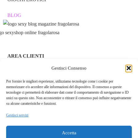
BLOG
AREA CLIENTI
Gestisci Consenso
ACCEDI / REGISTRATI
Per fornire le migliori esperienze, utilizziamo tecnologie come i cookie per
CHI SIAMO – FRAGOLAROSA | SEXY SHOP ONLINE
memorizzare e/o accedere alle informazioni del dispositivo. Il consenso a queste
ITALIANO SICURO E DISCRETO
tecnologie ci permetterà di elaborare dati come il comportamento di navigazione o ID
unici su questo sito. Non acconsentire o ritirare il consenso può influire negativamente
RESI E RIMBORSI
su alcune caratteristiche e funzioni.
Gestisci servizi
COOKIE POLICY
PRIVACY POLICY
Accetta