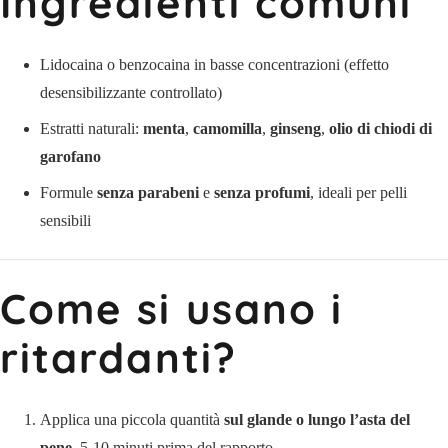
Ingredienti comuni
Lidocaina o benzocaina in basse concentrazioni (effetto
desensibilizzante controllato)
Estratti naturali:
menta
,
camomilla
,
ginseng
,
olio di chiodi di
garofano
Formule
senza parabeni
e
senza profumi
, ideali per pelli
sensibili
Come si usano i
ritardanti?
Applica una piccola quantità
sul glande o lungo l’asta del
pene
, 5-10 minuti prima del rapporto.