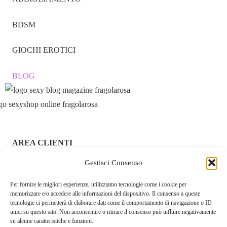
BDSM
GIOCHI EROTICI
BLOG
AREA CLIENTI
Gestisci Consenso
ACCEDI / REGISTRATI
Per fornire le migliori esperienze, utilizziamo tecnologie come i cookie per
CHI SIAMO – FRAGOLAROSA | SEXY SHOP ONLINE
memorizzare e/o accedere alle informazioni del dispositivo. Il consenso a queste
ITALIANO SICURO E DISCRETO
tecnologie ci permetterà di elaborare dati come il comportamento di navigazione o ID
unici su questo sito. Non acconsentire o ritirare il consenso può influire negativamente
RESI E RIMBORSI
su alcune caratteristiche e funzioni.