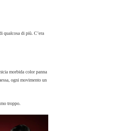
i qualcosa di più. C’era
amicia morbida color panna
omessa, ogni movimento un
timo troppo.