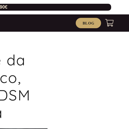
,90€
BLOG
e da
co,
BDSM
a