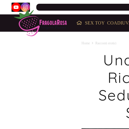
SEX TOY
COADIUV
Home
Racconti erotici
Una
Ri
Sed