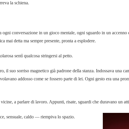
rreva la schiena.
a ogni conversazione in un gioco mentale, ogni sguardo in un accenno d
ica mai detta ma sempre presente, pronta a esplodere.
arosa sentì qualcosa stringersi al petto.
ro, il suo sorriso magnetico già padrone della stanza. Indossava una c
scivolavano addosso come se fossero parte di lei. Ogni gesto era una pr
 vicine, a parlare di lavoro. Appunti, risate, sguardi che duravano un at
ce, sensuale, caldo — riempiva lo spazio.