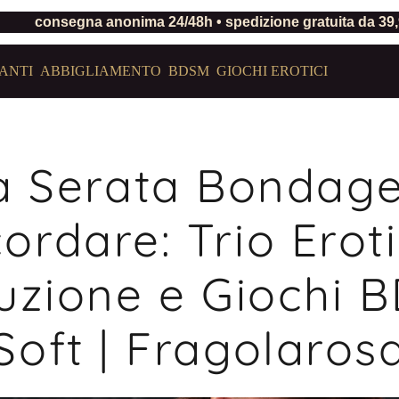
consegna anonima 24/48h • spedizione gratuita da 39
ANTI
ABBIGLIAMENTO
BDSM
GIOCHI EROTICI
 Serata Bondag
cordare: Trio Eroti
uzione e Giochi 
Soft | Fragolaros