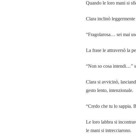
Quando le loro mani si sfio
Clara inclinò leggermente 
“Fragolarosa… sei mai usc
La frase le attraversò la p
“Non so cosa intendi…” s
Clara si avvicinò, lasciand
gesto lento, intenzionale.
“Credo che tu lo sappia. Ba
Le loro labbra si incontrar
le mani si intrecciarono.