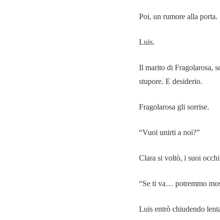
Poi, un rumore alla porta.
Luis.
Il marito di Fragolarosa, s
stupore. E desiderio.
Fragolarosa gli sorrise.
“Vuoi unirti a noi?”
Clara si voltò, i suoi occh
“Se ti va… potremmo most
Luis entrò chiudendo lent