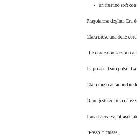
un frustino soft con
Fragolarosa deglutì. Era d
Clara prese una delle corde
“Le corde non servono a fe
La posò sul suo polso. La 
Clara iniziò ad annodare 
Ogni gesto era una carezza
Luis osservava, affascinat
“Posso?” chiese.