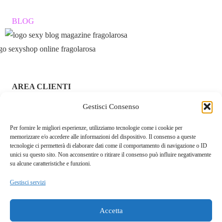
BLOG
AREA CLIENTI
Gestisci Consenso
ACCEDI / REGISTRATI
Per fornire le migliori esperienze, utilizziamo tecnologie come i cookie per
CHI SIAMO – FRAGOLAROSA | SEXY SHOP ONLINE
memorizzare e/o accedere alle informazioni del dispositivo. Il consenso a queste
ITALIANO SICURO E DISCRETO
tecnologie ci permetterà di elaborare dati come il comportamento di navigazione o ID
unici su questo sito. Non acconsentire o ritirare il consenso può influire negativamente
RESI E RIMBORSI
su alcune caratteristiche e funzioni.
Gestisci servizi
COOKIE POLICY
PRIVACY POLICY
Accetta