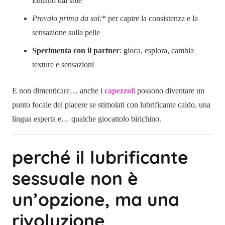
lontano dal sole
Provalo prima da sol:
* per capire la consistenza e la
sensazione sulla pelle
Sperimenta con il partner
: gioca, esplora, cambia
texture e sensazioni
E non dimenticare… anche i
capezzoli
possono diventare un
punto focale del piacere se stimolati con lubrificante caldo, una
lingua esperta e… qualche giocattolo birichino.
perché il lubrificante
sessuale non è
un’opzione, ma una
rivoluzione