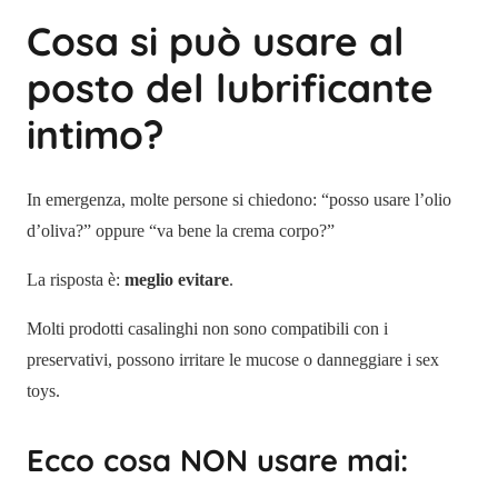
Cosa si può usare al
posto del lubrificante
intimo?
In emergenza, molte persone si chiedono: “posso usare l’olio
d’oliva?” oppure “va bene la crema corpo?”
La risposta è:
meglio evitare
.
Molti prodotti casalinghi non sono compatibili con i
preservativi, possono irritare le mucose o danneggiare i sex
toys.
Ecco cosa NON usare mai: