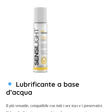
Lubrificante a base
d’acqua
Il più versatile, compatibile con tutti i sex toys e i preservativi.