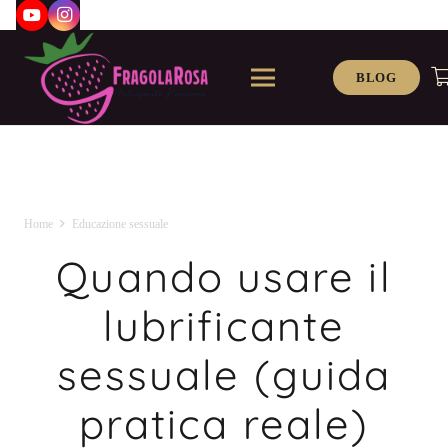
BLOG
Home
Educazione sessuale
Quando usare il
lubrificante
sessuale (guida
pratica reale)