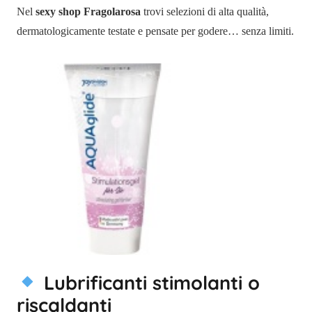
Nel
sexy shop Fragolarosa
trovi selezioni di alta qualità,
dermatologicamente testate e pensate per godere… senza limiti.
Lubrificanti stimolanti o
riscaldanti