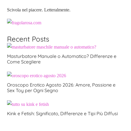
Scivola nel piacere. Letteralmente.
Recent Posts
Masturbatore Manuale o Automatico? Differenze e
Come Scegliere
Oroscopo Erotico Agosto 2026: Amore, Passione e
Sex Toy per Ogni Segno
Kink e Fetish: Significato, Differenze e Tipi Più Diffusi