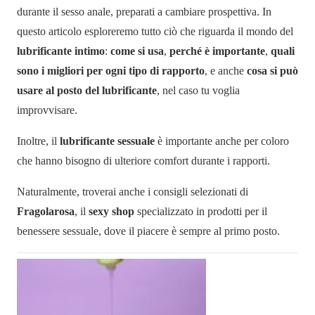
durante il sesso anale, preparati a cambiare prospettiva. In
questo articolo esploreremo tutto ciò che riguarda il mondo del
lubrificante intimo
:
come si usa
,
perché è importante
,
quali
sono i migliori per ogni tipo di rapporto
, e anche
cosa si può
usare al posto del lubrificante
, nel caso tu voglia
improvvisare.
Inoltre, il
lubrificante sessuale
è importante anche per coloro
che hanno bisogno di ulteriore comfort durante i rapporti.
Naturalmente, troverai anche i consigli selezionati di
Fragolarosa
, il
sexy shop
specializzato in prodotti per il
benessere sessuale, dove il piacere è sempre al primo posto.