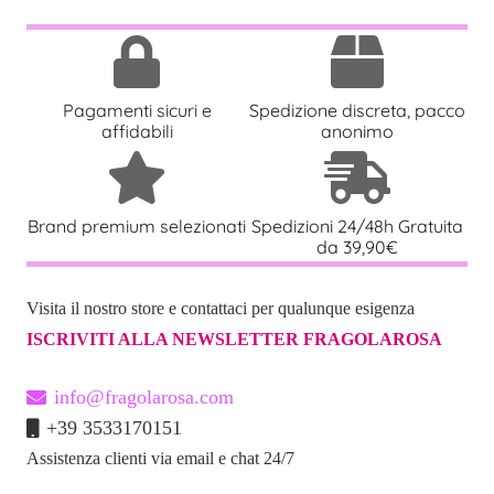
Pagamenti sicuri e
Spedizione discreta, pacco
affidabili
anonimo
Brand premium selezionati
Spedizioni 24/48h Gratuita
da 39,90€
Visita il nostro store e contattaci per qualunque esigenza
ISCRIVITI ALLA NEWSLETTER FRAGOLAROSA
info@fragolarosa.com
+39 3533170151
Assistenza clienti via email e chat 24/7