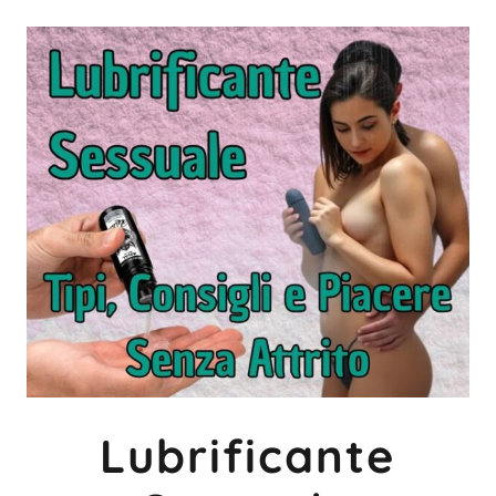
Lubrificante