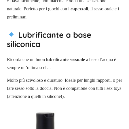
Si lava facilmente, non macchia e dona una sensazione
naturale. Perfetto per i giochi con i
capezzoli
, il sesso orale e i
preliminari.
Lubrificante a base
siliconica
Ricorda che un buon
lubrificante sessuale
a base d’acqua è
sempre un’ottima scelta.
Molto più scivoloso e duraturo. Ideale per lunghi rapporti, o per
fare sesso sotto la doccia. Non è compatibile con tutti i sex toys
(attenzione a quelli in silicone!).