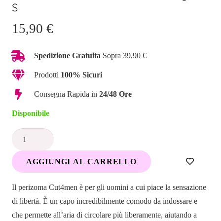
S
15,90
€
Spedizione Gratuita
Sopra 39,90 €
Prodotti
100% Sicuri
Consegna Rapida in
24/48 Ore
Disponibile
CUT4MEN
-
AGGIUNGI AL CARRELLO
Perizoma
Tatoo
Il perizoma Cut4men è per gli uomini a cui piace la sensazione
Taglia
di libertà. È un capo incredibilmente comodo da indossare e
S
che permette all’aria di circolare più liberamente, aiutando a
quantità