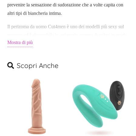
prevenire la sensazione di sudorazione che a volte capita con
altri tipi di biancheria intima.
Il perizoma da uomo Cut4men è uno dei modelli più sexy sul
mercato ed è disponibile in un’ampia gamma di colori in modo
Mostra di più
da poter scegliere quello più adatto alla tua personalità.
Realizzato al 93% in poliestere e al 7% in elastan, questo capo
Scopri Anche
offre l’equilibrio ideale tra elasticità e supporto. Il perizoma da
uomo Cut4men è solo per uomini sicuri e audaci.