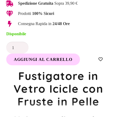
originale
attuale
Spedizione Gratuita
Sopra 39,90 €
era:
è:
Prodotti
100% Sicuri
56,00 €.
49,50 €.
Consegna Rapida in
24/48 Ore
Disponibile
Fustigatore
in
AGGIUNGI AL CARRELLO
vetro
e
Fustigatore in
pelle
Icicle
Vetro Icicle con
|
Doppio
Fruste in Pelle
piacere
quantità