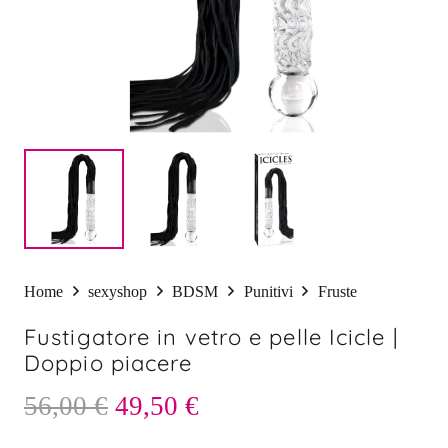
Home
sexyshop
BDSM
Punitivi
Fruste
Fustigatore in vetro e pelle Icicle |
Doppio piacere
Il
Il
56,00
€
49,50
€
prezzo
prezzo