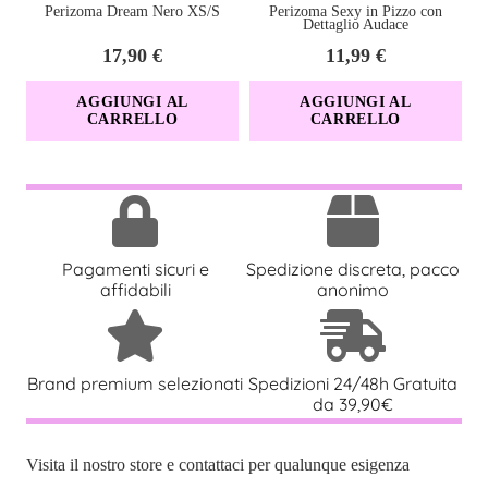
Perizoma Dream Nero XS/S
Perizoma Sexy in Pizzo con
Dettaglio Audace
17,90
€
11,99
€
AGGIUNGI AL
AGGIUNGI AL
CARRELLO
CARRELLO
Caratteristiche principali
Caratteristica
Dettagli
Materiale
Vetro borosilicato + fruste in vera
Pagamenti sicuri e
Spedizione discreta, pacco
affidabili
anonimo
pelle di toro
Tipo
Fustigatore fetish con manico
utilizzabile come dildo
Brand premium selezionati
Spedizioni 24/48h Gratuita
da 39,90€
Texture
Manico con vortici strutturati per
stimolazione aggiuntiva
Visita il nostro store e contattaci per qualunque esigenza