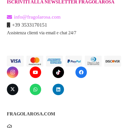
ISCRIVITI ALLA NEWSLETTER FRAGOLAROSA
Temperatura
Termo-reattivo: può essere riscaldato o
raffreddato
info@fragolarosa.com
+39 3533170151
Pulizia
Manico lavabile con Toy Cleaner e
Assistenza clienti via email e chat 24/7
acqua calda (evitare acqua sulle fruste)
Sicurezza
Ipoallergenico, non poroso, sicuro per
l’uso vaginale e anale
Livello di
Adatto sia a principianti che a esperti
gioco
del BDSM
Due piaceri in un
unico strumento
FRAGOLAROSA.COM