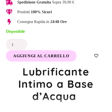
Spedizione Gratuita
Sopra 39,90 €
Prodotti
100% Sicuri
Consegna Rapida in
24/48 Ore
Disponibile
Gel
Lubrificante
AGGIUNGI AL CARRELLO
intimo
200
Lubrificante
ML
quantità
Intimo a Base
d’Acqua