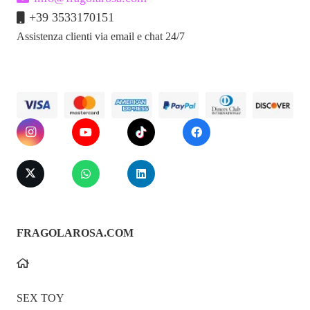
Goditi un’esperienza più fluida e confortevole
, senza
+39 3533170151
fastidi o secchezza.
Assistenza clienti via email e chat 24/7
Dopo l’uso, risciacqua facilmente con acqua
, senza
lasciare residui.
Sicurezza e Conservazione
Non ingerire in grandi quantità:
adatto al consumo, ma
non è un alimento
.
Evitare il contatto con gli occhi; in caso di irritazione,
interrompere l’uso.
FRAGOLAROSA.COM
Conservare in un luogo fresco e asciutto, lontano dalla
luce solare diretta.
Utilizzare entro 3 mesi dall’apertura
per garantire la
SEX TOY
massima freschezza.