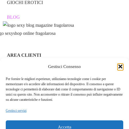
GIOCHI EROTICI
BLOG
AREA CLIENTI
Gestisci Consenso
ACCEDI / REGISTRATI
Per fornire le migliori esperienze, utilizziamo tecnologie come i cookie per
CHI SIAMO – FRAGOLAROSA | SEXY SHOP ONLINE
memorizzare e/o accedere alle informazioni del dispositivo. Il consenso a queste
ITALIANO SICURO E DISCRETO
tecnologie ci permetterà di elaborare dati come il comportamento di navigazione o ID
unici su questo sito. Non acconsentire o ritirare il consenso può influire negativamente
RESI E RIMBORSI
su alcune caratteristiche e funzioni.
Gestisci servizi
COOKIE POLICY
PRIVACY POLICY
Accetta